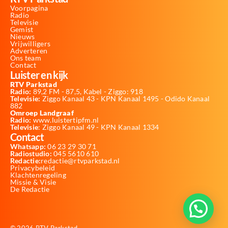
Voorpagina
Radio
Televisie
Gemist
Nieuws
Vrijwilligers
Adverteren
Ons team
Contact
Luister en kijk
RTV Parkstad
Radio:
89,2 FM - 87,5, Kabel - Ziggo: 918
Televisie:
Ziggo Kanaal 43 - KPN Kanaal 1495 - Odido Kanaal
882
Omroep Landgraaf
Radio:
www.luistertipfm.nl
Televisie
: Ziggo Kanaal 49 - KPN Kanaal 1334
Contact
Whatsapp:
06 23 29 30 71
Radiostudio:
045 5610 610
Redactie:
redactie@rtvparkstad.nl
Privacybeleid
Klachtenregeling
Missie & Visie
De Redactie
© 2026 RTV Parkstad