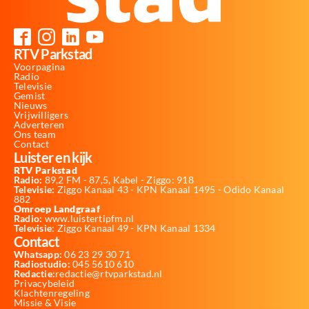
RTV Parkstad
Voorpagina
Radio
Televisie
Gemist
Nieuws
Vrijwilligers
Adverteren
Ons team
Contact
Luister en kijk
RTV Parkstad
Radio:
89,2 FM - 87,5, Kabel - Ziggo: 918
Televisie:
Ziggo Kanaal 43 - KPN Kanaal 1495 - Odido Kanaal
882
Omroep Landgraaf
Radio:
www.luistertipfm.nl
Televisie
: Ziggo Kanaal 49 - KPN Kanaal 1334
Contact
Whatsapp:
06 23 29 30 71
Radiostudio:
045 5610 610
Redactie:
redactie@rtvparkstad.nl
Privacybeleid
Klachtenregeling
Missie & Visie