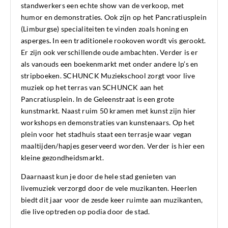
standwerkers een echte show van de verkoop, met
humor en demonstraties. Ook zijn op het Pancratiusplein
(Limburgse) specialiteiten te vinden zoals honing en
asperges
.
In een traditionele rookoven wordt vis gerookt.
Er zijn ook verschillende oude ambachten. Verder is er
als vanouds een boekenmarkt met onder andere lp’s en
stripboeken. SCHUNCK Muziekschool zorgt voor live
muziek op het terras van SCHUNCK aan het
Pancratiusplein. In de Geleenstraat is een grote
kunstmarkt. Naast ruim 50 kramen met kunst zijn hier
workshops en demonstraties van kunstenaars. Op het
plein voor het stadhuis staat een terrasje waar vegan
maaltijden/hapjes geserveerd worden. Verder is hier een
kleine gezondheidsmarkt.
Daarnaast kun je door de hele stad genieten van
livemuziek verzorgd door de vele muzikanten. Heerlen
biedt dit jaar voor de zesde keer ruimte aan muzikanten,
die live optreden op podia door de stad.