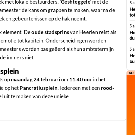
rek met lokale bestuurders.
‘Geshteggele’
met de
5 
He
rgemeester de kans om grappen te maken, waarna de
to
tiek en gebeurtenissen op de hak neemt.
5 
jk element. De
oude stadsprins
van Heerlen reist als
He
du
romotie tot kapitein. Onderscheidingen worden
emeesters worden pas geëerd als hun ambtstermijn
5 
He
de immers niet.
bu
splein
AD
ts op
maandag 24 februari
om
11.40 uur
in het
ie op het
Pancratiusplein
. Iedereen met een
rood-
l uit te maken van deze unieke