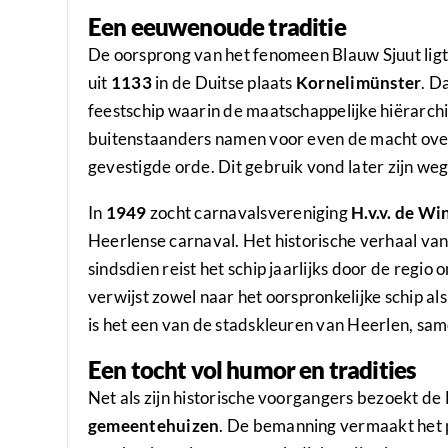
Een eeuwenoude traditie
De oorsprong van het fenomeen Blauw Sjuut ligt
uit
1133
in de Duitse plaats
Kornelimünster
. D
feestschip waarin de maatschappelijke hiërarch
buitenstaanders namen voor even de macht over
gevestigde orde. Dit gebruik vond later zijn we
In
1949
zocht carnavalsvereniging
H.v.v. de Wi
Heerlense carnaval. Het historische verhaal va
sindsdien reist het schip jaarlijks door de regi
verwijst zowel naar het oorspronkelijke schip al
is het een van de stadskleuren van Heerlen, sam
Een tocht vol humor en tradities
Net als zijn historische voorgangers bezoekt de
gemeentehuizen
. De bemanning vermaakt het 