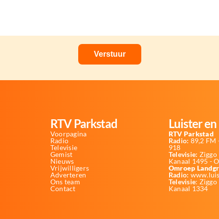
RTV Parkstad
Luister en 
Voorpagina
RTV Parkstad
Radio
Radio:
89,2 FM -
Televisie
918
Gemist
Televisie:
Ziggo 
Nieuws
Kanaal 1495 - 
Vrijwilligers
Omroep Landgr
Adverteren
Radio:
www.luis
Ons team
Televisie
: Ziggo
Contact
Kanaal 1334