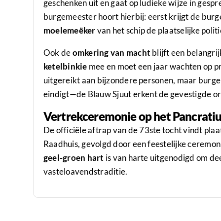
geschenken uit en gaat op ludieke wijze in gesp
burgemeester hoort hierbij: eerst krijgt de bu
moelemeëker
van het schip de plaatselijke poli
Ook de
omkering van macht
blijft een belangri
ketelbinkie
mee en moet een jaar wachten op p
uitgereikt aan bijzondere personen, maar burg
eindigt—de Blauw Sjuut erkent de gevestigde or
Vertrekceremonie op het Pancratiu
De officiële aftrap van de 73ste tocht vindt plaa
Raadhuis, gevolgd door een feestelijke ceremon
geel-groen hart
is van harte uitgenodigd om dee
vasteloavendstraditie.