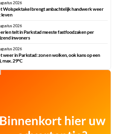
augustus 2026
t Wolspektakel brengt ambachtelijk handwerk weer
t leven
augustus 2026
erlen telt in Parkstad meeste fastfoodzaken per
izend inwoners
augustus 2026
t weer in Parkstad: zon en wolken, ook kans op een
i, max. 29°C