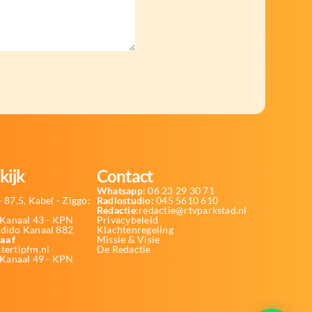
kijk
Contact
Whatsapp:
06 23 29 30 71
 87,5, Kabel - Ziggo:
Radiostudio:
045 5610 610
Redactie:
redactie@rtvparkstad.nl
Kanaal 43 - KPN
Privacybeleid
Odido Kanaal 882
Klachtenregeling
aaf
Missie & Visie
tertipfm.nl
De Redactie
 Kanaal 49 - KPN