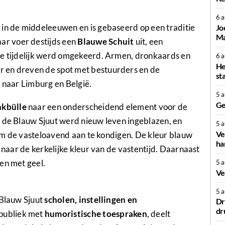
6 
 in de middeleeuwen en is gebaseerd op een traditie
Jo
Ma
aar voer destijds een
Blauwe Schuit
uit, een
ie tijdelijk werd omgekeerd. Armen, dronkaards en
6 
He
 en dreven de spot met bestuurders en de
st
g naar Limburg en België.
5 
Ge
nkbülle
naar een onderscheidend element voor de
n de Blauw Sjuut werd nieuw leven ingeblazen, en
5 
Ve
o om de vasteloavend aan te kondigen. De kleur blauw
ha
s naar de kerkelijke kleur van de vastentijd. Daarnaast
en met geel.
5 
Ve
5 
 Blauw Sjuut
scholen, instellingen en
Dr
dr
publiek met
humoristische toespraken
, deelt