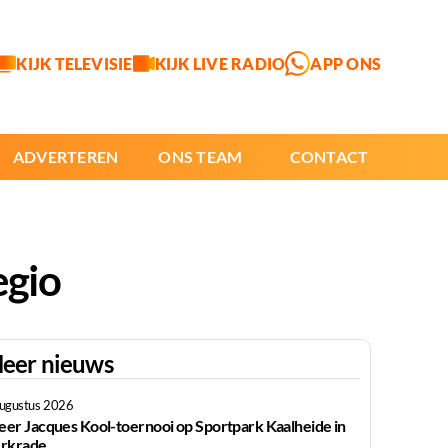
KIJK TELEVISIE
KIJK LIVE RADIO
APP ONS
ADVERTEREN
ONS TEAM
CONTACT
egio
eer nieuws
augustus 2026
er Jacques Kool-toernooi op Sportpark Kaalheide in
rkrade