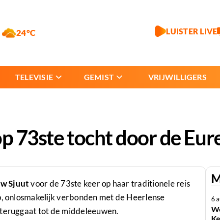
LUISTER LIVE
24°C
TELEVISIE
GEMIST
VRIJWILLIGERS
op 73ste tocht door de Eur
M
w Sjuut
voor de 73ste keer op haar traditionele reis
ip, onlosmakelijk verbonden met de Heerlense
6 
We
e teruggaat tot de middeleeuwen.
Ke