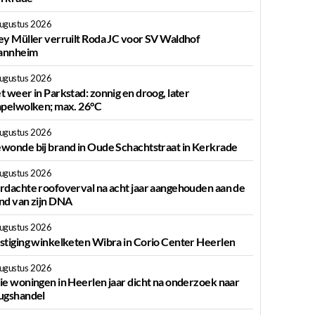
augustus 2026
ey Müller verruilt Roda JC voor SV Waldhof
nnheim
augustus 2026
t weer in Parkstad: zonnig en droog, later
apelwolken; max. 26°C
augustus 2026
wonde bij brand in Oude Schachtstraat in Kerkrade
augustus 2026
rdachte roofoverval na acht jaar aangehouden aan de
nd van zijn DNA
augustus 2026
stiging winkelketen Wibra in Corio Center Heerlen
augustus 2026
ie woningen in Heerlen jaar dicht na onderzoek naar
ugshandel