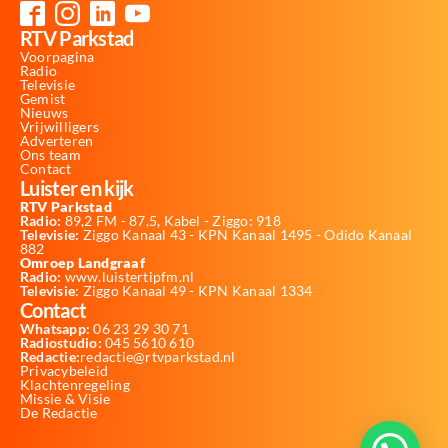
RTV Parkstad
Voorpagina
Radio
Televisie
Gemist
Nieuws
Vrijwilligers
Adverteren
Ons team
Contact
Luister en kijk
RTV Parkstad
Radio:
89,2 FM - 87,5, Kabel - Ziggo: 918
Televisie:
Ziggo Kanaal 43 - KPN Kanaal 1495 - Odido Kanaal
882
Omroep Landgraaf
Radio:
www.luistertipfm.nl
Televisie
: Ziggo Kanaal 49 - KPN Kanaal 1334
Contact
Whatsapp:
06 23 29 30 71
Radiostudio:
045 5610 610
Redactie:
redactie@rtvparkstad.nl
Privacybeleid
Klachtenregeling
Missie & Visie
De Redactie