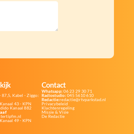
kijk
Contact
Whatsapp:
06 23 29 30 71
 87,5, Kabel - Ziggo:
Radiostudio:
045 5610 610
Redactie:
redactie@rtvparkstad.nl
Kanaal 43 - KPN
Privacybeleid
Odido Kanaal 882
Klachtenregeling
aaf
Missie & Visie
tertipfm.nl
De Redactie
 Kanaal 49 - KPN