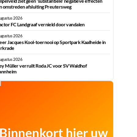
mpelveld ziet geen 'substantiële' negatieve effecten
n omstreden afsluiting Preutersweg
augustus 2026
actor FC Landgraaf vernield door vandalen
augustus 2026
er Jacques Kool-toernooi op Sportpark Kaalheide in
rkrade
augustus 2026
ey Müller verruilt Roda JC voor SV Waldhof
nnheim