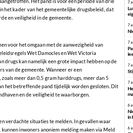
angetroffen. Het pand is voor een periode van drie
7 
Lu
 het kader van het gemeentelijke drugsbeleid, dat
ei
de en veiligheid in de gemeente.
7 
Ni
7 
ijnen voor het omgaan met de aanwezigheid van
Pa
Beleidsregels Wet Damocles en Wet Victoria
le
n drugs kan namelijk een grote impact hebben op de
7 
ers van de gemeente. Wanneer er een
St
, zoals meer dan 0,5 gram harddrugs, meer dan 5
7 
 het betreffende pand tijdelijk worden gesloten. Dit
He
ma
andhaven en de veiligheid te waarborgen.
6 
Ni
in
en verdachte situaties te melden. In gevallen waar
6 
, kunnen inwoners anoniem melding maken via Meld