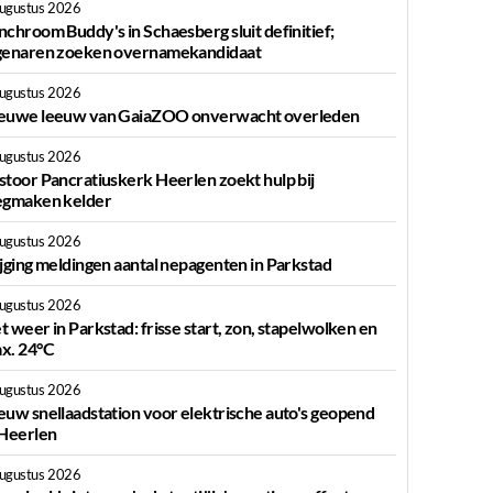
augustus 2026
nchroom Buddy's in Schaesberg sluit definitief;
genaren zoeken overnamekandidaat
augustus 2026
euwe leeuw van GaiaZOO onverwacht overleden
augustus 2026
stoor Pancratiuskerk Heerlen zoekt hulp bij
egmaken kelder
augustus 2026
ijging meldingen aantal nepagenten in Parkstad
augustus 2026
t weer in Parkstad: frisse start, zon, stapelwolken en
x. 24°C
augustus 2026
euw snellaadstation voor elektrische auto's geopend
 Heerlen
augustus 2026