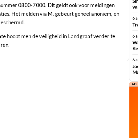
Si
nummer 0800-7000. Dit geldt ook voor meldingen
va
ties. Het melden via M. gebeurt geheel anoniem, en
6 
 beschermd.
Tr
e hoopt men de veiligheid in Landgraaf verder te
6 
We
eren.
Ke
6 
Jo
Ma
AD