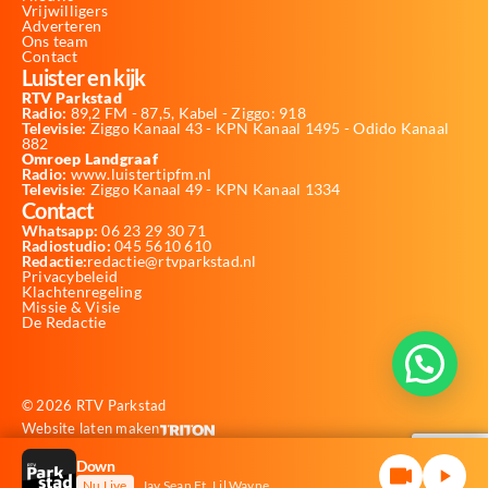
Vrijwilligers
Adverteren
Ons team
Contact
Luister en kijk
RTV Parkstad
Radio:
89,2 FM - 87,5, Kabel - Ziggo: 918
Televisie:
Ziggo Kanaal 43 - KPN Kanaal 1495 - Odido Kanaal
882
Omroep Landgraaf
Radio:
www.luistertipfm.nl
Televisie
: Ziggo Kanaal 49 - KPN Kanaal 1334
Contact
Whatsapp:
06 23 29 30 71
Radiostudio:
045 5610 610
Redactie:
redactie@rtvparkstad.nl
Privacybeleid
Klachtenregeling
Missie & Visie
De Redactie
© 2026 RTV Parkstad
Website laten maken
Down
Nu Live
Jay Sean Ft. Lil Wayne