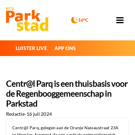
16°C
LUISTER LIVE
APP ONS
Centr@l Parq is een thuisbasis voor
de Regenbooggemeenschap in
Parkstad
Redactie
-
16 juli 2024
Centr@l Parq, gelegen aan de Oranje Nassaustraat 23A
in Heerlen, fungeert als een centrale ontmoetingsplek