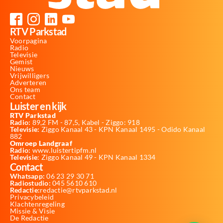
RTV Parkstad
Voorpagina
Radio
Televisie
Gemist
Nieuws
Vrijwilligers
Adverteren
Ons team
Contact
Luister en kijk
RTV Parkstad
Radio:
89,2 FM - 87,5, Kabel - Ziggo: 918
Televisie:
Ziggo Kanaal 43 - KPN Kanaal 1495 - Odido Kanaal
882
Omroep Landgraaf
Radio:
www.luistertipfm.nl
Televisie
: Ziggo Kanaal 49 - KPN Kanaal 1334
Contact
Whatsapp:
06 23 29 30 71
Radiostudio:
045 5610 610
Redactie:
redactie@rtvparkstad.nl
Privacybeleid
Klachtenregeling
Missie & Visie
De Redactie