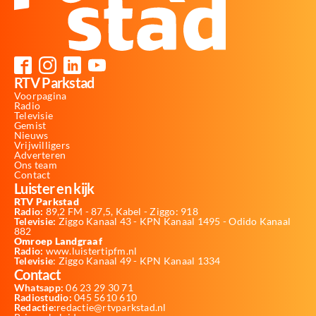
RTV Parkstad
Voorpagina
Radio
Televisie
Gemist
Nieuws
Vrijwilligers
Adverteren
Ons team
Contact
Luister en kijk
RTV Parkstad
Radio:
89,2 FM - 87,5, Kabel - Ziggo: 918
Televisie:
Ziggo Kanaal 43 - KPN Kanaal 1495 - Odido Kanaal
882
Omroep Landgraaf
Radio:
www.luistertipfm.nl
Televisie
: Ziggo Kanaal 49 - KPN Kanaal 1334
Contact
Whatsapp:
06 23 29 30 71
Radiostudio:
045 5610 610
Redactie:
redactie@rtvparkstad.nl