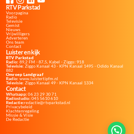
RTV Parkstad
Voorpagina
Radio
Televisie
Gemist
Nieuws
Vrijwilligers
Adverteren
Ons team
Contact
Luister en kijk
RTV Parkstad
Radio:
89,2 FM - 87,5, Kabel - Ziggo: 918
Televisie:
Ziggo Kanaal 43 - KPN Kanaal 1495 - Odido Kanaal
882
Omroep Landgraaf
Radio:
www.luistertipfm.nl
Televisie
: Ziggo Kanaal 49 - KPN Kanaal 1334
Contact
Whatsapp:
06 23 29 30 71
Radiostudio:
045 5610 610
Redactie:
redactie@rtvparkstad.nl
Privacybeleid
Klachtenregeling
Missie & Visie
De Redactie