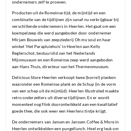
ondernemers zelf te proeven.
Producten uit de Romeinse tijd, de mijntijd en een
combinatie van de tijdlijnen zijn vanaf nu verkrijgbaar bij
verschillende ondernemers in Heerlen. Het gaat om een
koempelzeep die werd aangeboden door ondernemer
Mirjam Bouwels van zeepziederij Oh my soul en haar
winkel ’Het Parapluiehuis’ in Heerlen aan Kelly
Regterschot, bestuurslid van het Nederlands
Mijnmuseum en een Romeinse zeep werd aangeboden
aan Hans Thuis, directeur van het Thermenmuseum.
Delicious Store Heerlen verkoopt twee (borrel) planken
waaronder een Romeinse plank en de Schup (in de vorm
van een schep uit de mijntijd). Heerlen IIIustrated maakte
retro onderzetters uit diverse tijdlijnen. En er wordt
momenteel nog flink doorontwikkeld aan een kwalitatief
goede thee, die ook weer een Heerlens tintje krijgt.
De ondernemers van Jansen en Janssen Coffee & More in
Heerlen ontwikkelden een pungellunch. Heel erg leuk om