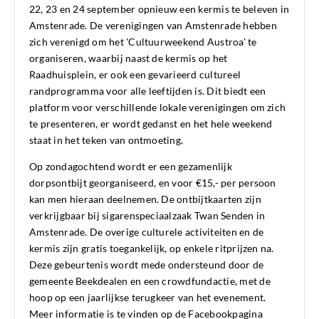
22, 23 en 24 september opnieuw een kermis te beleven in
Amstenrade. De verenigingen van Amstenrade hebben
zich verenigd om het 'Cultuurweekend Austroa' te
organiseren, waarbij naast de kermis op het
Raadhuisplein, er ook een gevarieerd cultureel
randprogramma voor alle leeftijden is. Dit biedt een
platform voor verschillende lokale verenigingen om zich
te presenteren, er wordt gedanst en het hele weekend
staat in het teken van ontmoeting.
Op zondagochtend wordt er een gezamenlijk
dorpsontbijt georganiseerd, en voor €15,- per persoon
kan men hieraan deelnemen. De ontbijtkaarten zijn
verkrijgbaar bij sigarenspeciaalzaak Twan Senden in
Amstenrade. De overige culturele activiteiten en de
kermis zijn gratis toegankelijk, op enkele ritprijzen na.
Deze gebeurtenis wordt mede ondersteund door de
gemeente Beekdealen en een crowdfundactie, met de
hoop op een jaarlijkse terugkeer van het evenement.
Meer informatie is te vinden op de Facebookpagina