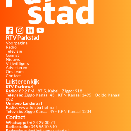
RTV Parkstad
Voorpagina
Radio
Televisie
Gemist
Nieuws
Vrijwilligers
Adverteren
Ons team
Contact
Luister en kijk
RTV Parkstad
Radio:
89,2 FM - 87,5, Kabel - Ziggo: 918
Televisie:
Ziggo Kanaal 43 - KPN Kanaal 1495 - Odido Kanaal
882
Omroep Landgraaf
Radio:
www.luistertipfm.nl
Televisie
: Ziggo Kanaal 49 - KPN Kanaal 1334
Contact
Whatsapp:
06 23 29 30 71
Radiostudio:
045 5610 610
Redactie:
redactie@rtvparkstad.nl