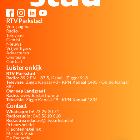
RTV Parkstad
Voorpagina
Radio
Televisie
Gemist
Nieuws
Vrijwilligers
Adverteren
Ons team
Contact
Luister en kijk
RTV Parkstad
Radio:
89,2 FM - 87,5, Kabel - Ziggo: 918
Televisie:
Ziggo Kanaal 43 - KPN Kanaal 1495 - Odido Kanaal
882
Omroep Landgraaf
Radio:
www.luistertipfm.nl
Televisie
: Ziggo Kanaal 49 - KPN Kanaal 1334
Contact
Whatsapp:
06 23 29 30 71
Radiostudio:
045 5610 610
Redactie:
redactie@rtvparkstad.nl
Privacybeleid
Klachtenregeling
Missie & Visie
De Redactie