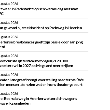
augustus 2026
t weer in Parkstad: tropisch warme dag met max.
°C
augustus 2026
n gewond bij steekincident op Parkweg in Heerlen
augustus 2026
erlense breakdancer geeft zijn passie door aan jong
lent
augustus 2026
oot christelijk festival met dagelijks 20.000
zoekers wil in 2027 op Megaland neerstrijken
augustus 2026
eater Landgraaf brengt voorstelling naar terras: ‘We
llen mensen laten zien wat er in ons theater gebeurt’
augustus 2026
el Beersdalweg in Heerlen weken dicht wegens
gwerkzaamheden