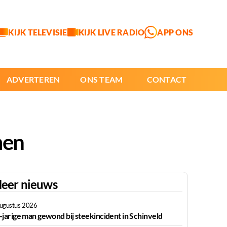
KIJK TELEVISIE
KIJK LIVE RADIO
APP ONS
ADVERTEREN
ONS TEAM
CONTACT
men
eer nieuws
augustus 2026
-jarige man gewond bij steekincident in Schinveld