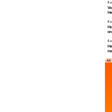
8 
Vo
He
8 
Ho
on
8 
He
ma
AD