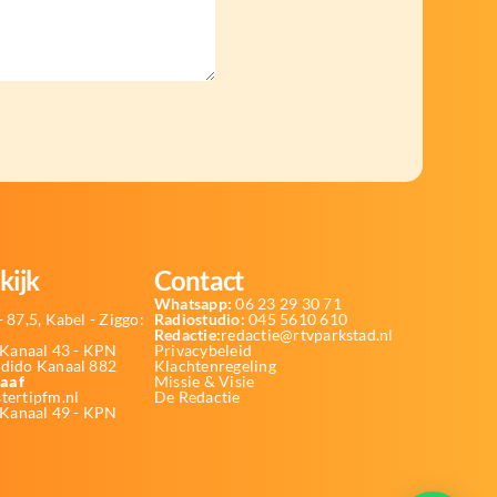
kijk
Contact
Whatsapp:
06 23 29 30 71
 87,5, Kabel - Ziggo:
Radiostudio:
045 5610 610
Redactie:
redactie@rtvparkstad.nl
Kanaal 43 - KPN
Privacybeleid
Odido Kanaal 882
Klachtenregeling
aaf
Missie & Visie
tertipfm.nl
De Redactie
 Kanaal 49 - KPN