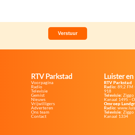
RTV Parkstad
Luister en 
Voorpagina
RTV Parkstad
Radio
Radio:
89,2 FM -
Televisie
918
Gemist
Televisie:
Ziggo 
Nieuws
Kanaal 1495 - 
Vrijwilligers
Omroep Landgr
Adverteren
Radio:
www.luis
Ons team
Televisie
: Ziggo
Contact
Kanaal 1334