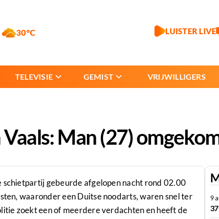
LUISTER LIVE
30°C
TELEVISIE
GEMIST
VRIJWILLIGERS
 in Vaals: Man (27) omgeko
M
e schietpartij gebeurde afgelopen nacht rond 02.00
nsten, waaronder een Duitse noodarts, waren snel ter
9 
37
olitie zoekt een of meerdere verdachten en heeft de