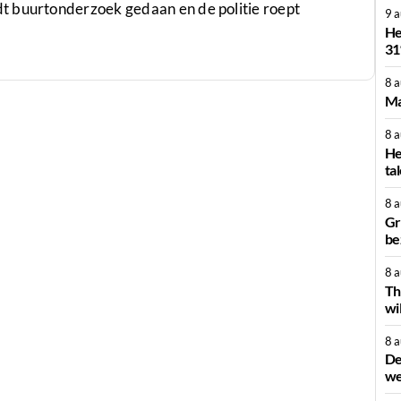
t buurtonderzoek gedaan en de politie roept
9 
He
31
8 
Ma
8 
He
ta
8 
Gr
be
8 
Th
wi
8 
De
we