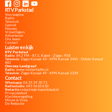
RTV Parkstad
Voorpagina
Radio
Televisie
Gemist
Nieuws
Vrijwilligers
Adverteren
Ons team
Contact
Luister en kijk
RTV Parkstad
Radio:
89,2 FM - 87,5, Kabel - Ziggo: 918
Televisie:
Ziggo Kanaal 43 - KPN Kanaal 1495 - Odido Kanaal
882
Omroep Landgraaf
Radio:
www.luistertipfm.nl
Televisie
: Ziggo Kanaal 49 - KPN Kanaal 1334
Contact
Whatsapp:
06 23 29 30 71
Radiostudio:
045 5610 610
Redactie:
redactie@rtvparkstad.nl
Privacybeleid
Klachtenregeling
Missie & Visie
De Redactie