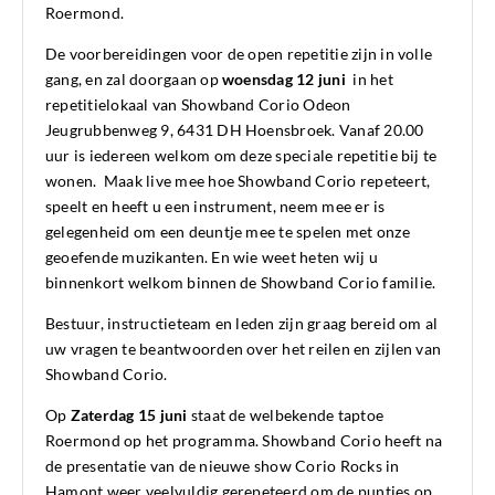
Roermond.
De voorbereidingen voor de open repetitie zijn in volle
gang, en zal doorgaan op
woensdag 12 juni
in het
repetitielokaal van Showband Corio Odeon
Jeugrubbenweg 9, 6431 DH Hoensbroek. Vanaf 20.00
uur is iedereen welkom om deze speciale repetitie bij te
wonen. Maak live mee hoe Showband Corio repeteert,
speelt en heeft u een instrument, neem mee er is
gelegenheid om een deuntje mee te spelen met onze
geoefende muzikanten. En wie weet heten wij u
binnenkort welkom binnen de Showband Corio familie.
Bestuur, instructieteam en leden zijn graag bereid om al
uw vragen te beantwoorden over het reilen en zijlen van
Showband Corio.
Op
Zaterdag 15 juni
staat de welbekende taptoe
Roermond op het programma. Showband Corio heeft na
de presentatie van de nieuwe show Corio Rocks in
Hamont weer veelvuldig gerepeteerd om de puntjes op