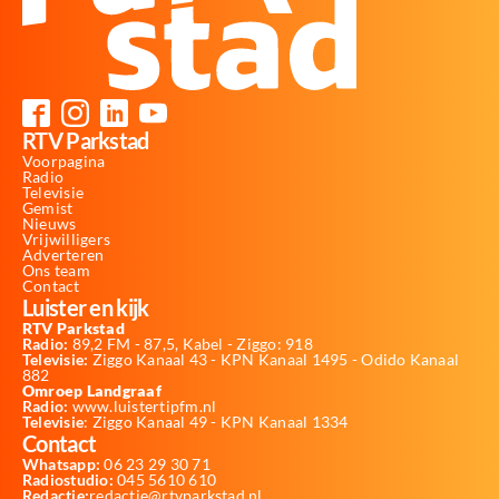
RTV Parkstad
Voorpagina
Radio
Televisie
Gemist
Nieuws
Vrijwilligers
Adverteren
Ons team
Contact
Luister en kijk
RTV Parkstad
Radio:
89,2 FM - 87,5, Kabel - Ziggo: 918
Televisie:
Ziggo Kanaal 43 - KPN Kanaal 1495 - Odido Kanaal
882
Omroep Landgraaf
Radio:
www.luistertipfm.nl
Televisie
: Ziggo Kanaal 49 - KPN Kanaal 1334
Contact
Whatsapp:
06 23 29 30 71
Radiostudio:
045 5610 610
Redactie:
redactie@rtvparkstad.nl