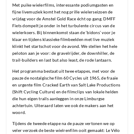
Met puike wielerfilms, interessante podiumgasten en
fijne livemuziek komt het nog prille wielerseizoen de
vrijdag voor de Amstel Gold Race écht op gang. DMFF
Fiets dompelt je onder in het turbulente circus van de
wielerkoers. Bij binnenkomst staan de ‘bidons’ voor je
klaar en tijdens klassieke filmbeelden met live muziek
klinkt het startschot voor de avond. We stellen het hele
peloton aan je voor: de gravelrijder, de downhiller, de
trail-builders en last but also least, de rode lantaarn.
Het programma bestaat uit twee etappes, met voor de
pauze de nostalgische film 60 Cycles uit 1965, de fraaie
en urgente film Cracked Earth van Salt Lake Productions
(Shift Cycling Culture) en de filmclips van lokale helden
die hun eigen trails aanleggen in onze Limburgse
achtertuin. Uiteraard laten we ook de makers aan het
woord.
Tijdens de tweede etappe na de pauze vertonen we op
veler verzoek de beste wielrenfilm ooit gemaakt: Le Vélo