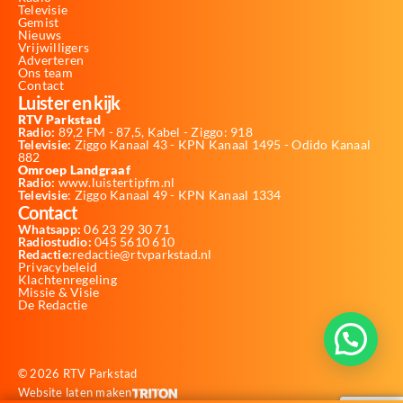
Televisie
Gemist
Nieuws
Vrijwilligers
Adverteren
Ons team
Contact
Luister en kijk
RTV Parkstad
Radio:
89,2 FM - 87,5, Kabel - Ziggo: 918
Televisie:
Ziggo Kanaal 43 - KPN Kanaal 1495 - Odido Kanaal
882
Omroep Landgraaf
Radio:
www.luistertipfm.nl
Televisie
: Ziggo Kanaal 49 - KPN Kanaal 1334
Contact
Whatsapp:
06 23 29 30 71
Radiostudio:
045 5610 610
Redactie:
redactie@rtvparkstad.nl
Privacybeleid
Klachtenregeling
Missie & Visie
De Redactie
© 2026 RTV Parkstad
Website laten maken