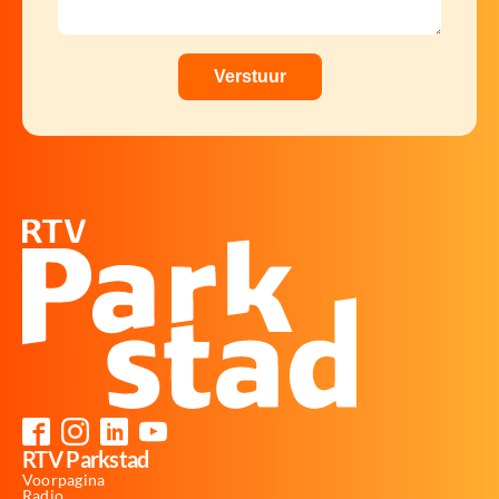
RTV Parkstad
Voorpagina
Radio