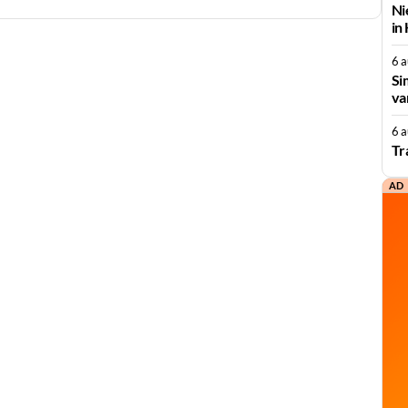
Ni
in
6 
Si
va
6 
Tr
AD