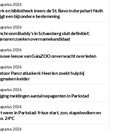
augustus 2026
rk en bibliotheek ineen: de St. Bavo in dorpshart Nuth
ijgt een bijzondere bestemming
augustus 2026
nchroom Buddy's in Schaesberg sluit definitief;
genaren zoeken overnamekandidaat
augustus 2026
euwe leeuw van GaiaZOO onverwacht overleden
augustus 2026
stoor Pancratiuskerk Heerlen zoekt hulp bij
egmaken kelder
augustus 2026
ijging meldingen aantal nepagenten in Parkstad
augustus 2026
t weer in Parkstad: frisse start, zon, stapelwolken en
x. 24°C
augustus 2026