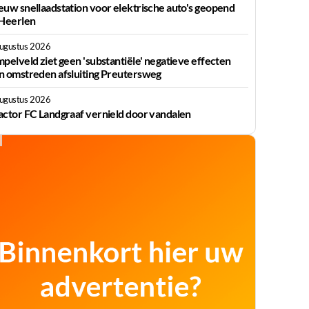
euw snellaadstation voor elektrische auto's geopend
 Heerlen
augustus 2026
mpelveld ziet geen 'substantiële' negatieve effecten
n omstreden afsluiting Preutersweg
augustus 2026
actor FC Landgraaf vernield door vandalen