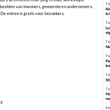
7 
orbeelden van inwoners, gemeente en ondernemers.
Ke
e entree is gratis voor bezoekers.
kr
7 
Lu
ei
7 
Ni
7 
Pa
le
7 
St
7 
He
ma
nl
6 