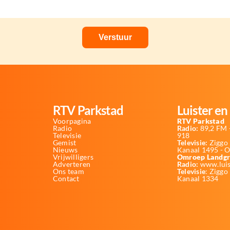
RTV Parkstad
Luister en 
Voorpagina
RTV Parkstad
Radio
Radio:
89,2 FM -
Televisie
918
Gemist
Televisie:
Ziggo 
Nieuws
Kanaal 1495 - 
Vrijwilligers
Omroep Landgr
Adverteren
Radio:
www.luis
Ons team
Televisie
: Ziggo
Contact
Kanaal 1334