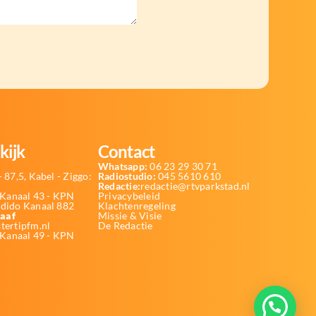
kijk
Contact
Whatsapp:
06 23 29 30 71
 87,5, Kabel - Ziggo:
Radiostudio:
045 5610 610
Redactie:
redactie@rtvparkstad.nl
Kanaal 43 - KPN
Privacybeleid
Odido Kanaal 882
Klachtenregeling
aaf
Missie & Visie
tertipfm.nl
De Redactie
 Kanaal 49 - KPN