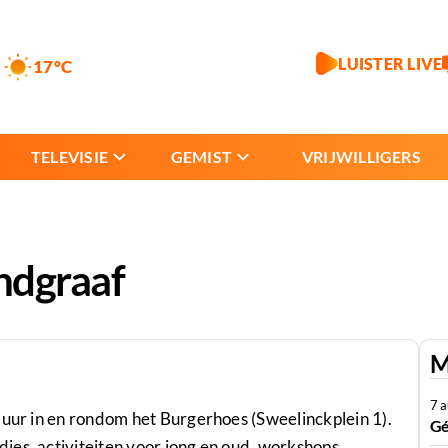
LUISTER LIVE
17°C
TELEVISIE
GEMIST
VRIJWILLIGERS
ndgraaf
M
7 
 uur in en rondom het Burgerhoes (Sweelinckplein 1).
Gé
es, activiteiten voor jong en oud, workshops,