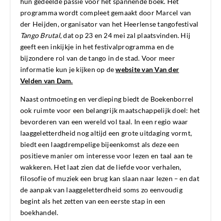
hun gedeelde passie voor het spannende boek. Het
programma wordt compleet gemaakt door Marcel van
der Heijden, organisator van het Heerlense tangofestival
Tango Brutal
, dat op 23 en 24 mei zal plaatsvinden. Hij
geeft een inkijkje in het festivalprogramma en de
bijzondere rol van de tango in de stad. Voor meer
informatie kun je kijken op de
website van Van der
Velden van Dam.
Naast ontmoeting en verdieping biedt de Boekenborrel
ook ruimte voor een belangrijk maatschappelijk doel: het
bevorderen van een wereld vol taal. In een regio waar
laaggeletterdheid nog altijd een grote uitdaging vormt,
biedt een laagdrempelige bijeenkomst als deze een
positieve manier om interesse voor lezen en taal aan te
wakkeren. Het laat zien dat de liefde voor verhalen,
filosofie of muziek een brug kan slaan naar lezen – en dat
de aanpak van laaggeletterdheid soms zo eenvoudig
begint als het zetten van een eerste stap in een
boekhandel.