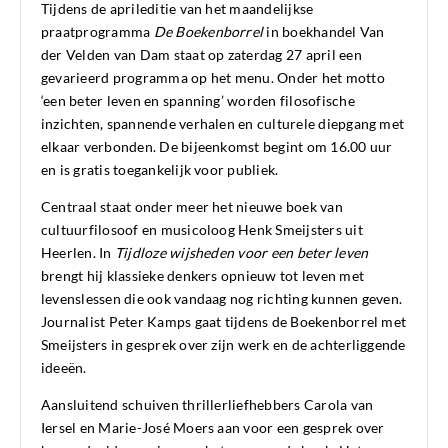
Tijdens de aprileditie van het maandelijkse
praatprogramma
De Boekenborrel
in boekhandel Van
der Velden van Dam staat op zaterdag 27 april een
gevarieerd programma op het menu. Onder het motto
‘een beter leven en spanning’ worden filosofische
inzichten, spannende verhalen en culturele diepgang met
elkaar verbonden. De bijeenkomst begint om 16.00 uur
en is gratis toegankelijk voor publiek.
Centraal staat onder meer het nieuwe boek van
cultuurfilosoof en musicoloog Henk Smeijsters uit
Heerlen. In
Tijdloze wijsheden voor een beter leven
brengt hij klassieke denkers opnieuw tot leven met
levenslessen die ook vandaag nog richting kunnen geven.
Journalist Peter Kamps gaat tijdens de Boekenborrel met
Smeijsters in gesprek over zijn werk en de achterliggende
ideeën.
Aansluitend schuiven thrillerliefhebbers Carola van
Iersel en Marie-José Moers aan voor een gesprek over