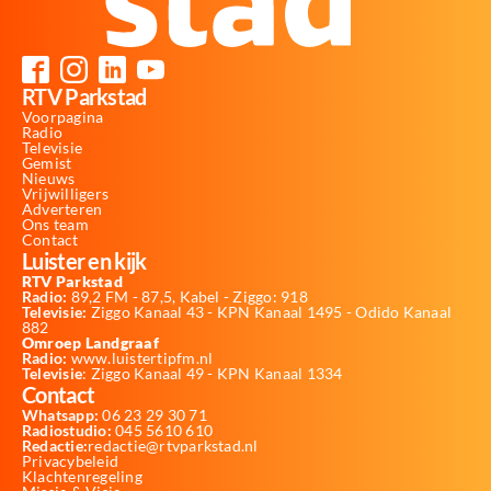
RTV Parkstad
Voorpagina
Radio
Televisie
Gemist
Nieuws
Vrijwilligers
Adverteren
Ons team
Contact
Luister en kijk
RTV Parkstad
Radio:
89,2 FM - 87,5, Kabel - Ziggo: 918
Televisie:
Ziggo Kanaal 43 - KPN Kanaal 1495 - Odido Kanaal
882
Omroep Landgraaf
Radio:
www.luistertipfm.nl
Televisie
: Ziggo Kanaal 49 - KPN Kanaal 1334
Contact
Whatsapp:
06 23 29 30 71
Radiostudio:
045 5610 610
Redactie:
redactie@rtvparkstad.nl
Privacybeleid
Klachtenregeling