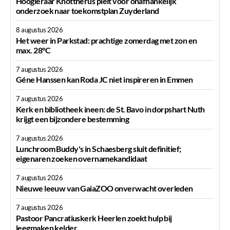
Hoogleraar Knottnerus pleit voor onafhankelijk
onderzoek naar toekomstplan Zuyderland
8 augustus 2026
Het weer in Parkstad: prachtige zomerdag met zon en
max. 28°C
7 augustus 2026
Géne Hanssen kan Roda JC niet inspireren in Emmen
7 augustus 2026
Kerk en bibliotheek ineen: de St. Bavo in dorpshart Nuth
krijgt een bijzondere bestemming
7 augustus 2026
Lunchroom Buddy's in Schaesberg sluit definitief;
eigenaren zoeken overnamekandidaat
7 augustus 2026
Nieuwe leeuw van GaiaZOO onverwacht overleden
7 augustus 2026
Pastoor Pancratiuskerk Heerlen zoekt hulp bij
leegmaken kelder