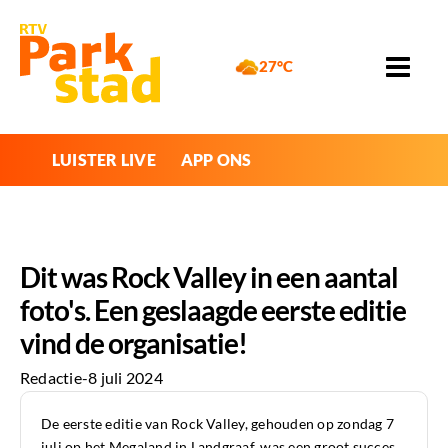
27°C
LUISTER LIVE
APP ONS
Dit was Rock Valley in een aantal
foto's. Een geslaagde eerste editie
vind de organisatie!
Redactie
-
8 juli 2024
De eerste editie van Rock Valley, gehouden op zondag 7
juli op het Megaland in Landgraaf, was een groot succes