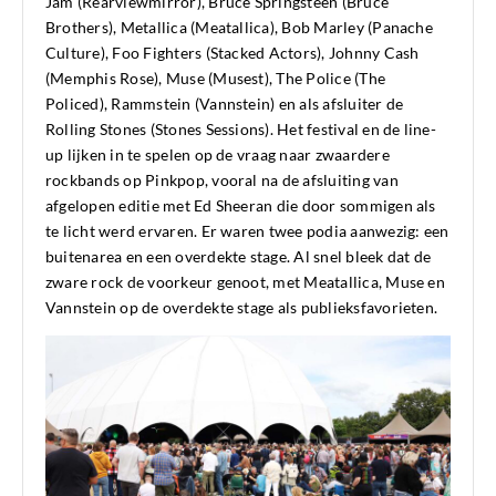
Jam (Rearviewmirror), Bruce Springsteen (Bruce
Brothers), Metallica (Meatallica), Bob Marley (Panache
Culture), Foo Fighters (Stacked Actors), Johnny Cash
(Memphis Rose), Muse (Musest), The Police (The
Policed), Rammstein (Vannstein) en als afsluiter de
Rolling Stones (Stones Sessions). Het festival en de line-
up lijken in te spelen op de vraag naar zwaardere
rockbands op Pinkpop, vooral na de afsluiting van
afgelopen editie met Ed Sheeran die door sommigen als
te licht werd ervaren. Er waren twee podia aanwezig: een
buitenarea en een overdekte stage. Al snel bleek dat de
zware rock de voorkeur genoot, met Meatallica, Muse en
Vannstein op de overdekte stage als publieksfavorieten.