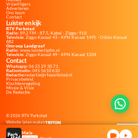
Vrijwilligers
Adverteren
Ons team
Contact
Luister en kijk
RTV Parkstad
Radio:
89,2 FM - 87,5, Kabel - Ziggo: 918
Televisie:
Ziggo Kanaal 43 - KPN Kanaal 1495 - Odido Kanaal
882
Omroep Landgraaf
Radio:
www.luistertipfm.nl
Televisie
: Ziggo Kanaal 49 - KPN Kanaal 1334
Contact
Whatsapp:
06 23 29 30 71
Radiostudio:
045 5610 610
Redactie:
redactie@rtvparkstad.nl
Privacybeleid
Klachtenregeling
Missie & Visie
De Redactie
© 2026 RTV Parkstad
Website laten maken
Maria