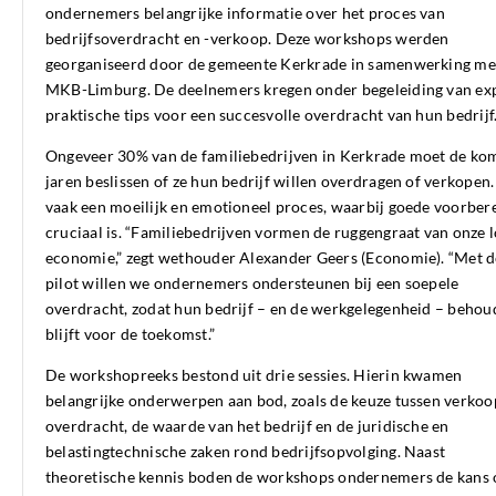
ondernemers belangrijke informatie over het proces van
bedrijfsoverdracht en -verkoop. Deze workshops werden
georganiseerd door de gemeente Kerkrade in samenwerking me
MKB-Limburg. De deelnemers kregen onder begeleiding van ex
praktische tips voor een succesvolle overdracht van hun bedrijf
Ongeveer 30% van de familiebedrijven in Kerkrade moet de k
jaren beslissen of ze hun bedrijf willen overdragen of verkopen. 
vaak een moeilijk en emotioneel proces, waarbij goede voorber
cruciaal is. “Familiebedrijven vormen de ruggengraat van onze 
economie,” zegt wethouder Alexander Geers (Economie). “Met d
pilot willen we ondernemers ondersteunen bij een soepele
overdracht, zodat hun bedrijf – en de werkgelegenheid – beho
blijft voor de toekomst.”
De workshopreeks bestond uit drie sessies. Hierin kwamen
belangrijke onderwerpen aan bod, zoals de keuze tussen verkoo
overdracht, de waarde van het bedrijf en de juridische en
belastingtechnische zaken rond bedrijfsopvolging. Naast
theoretische kennis boden de workshops ondernemers de kans