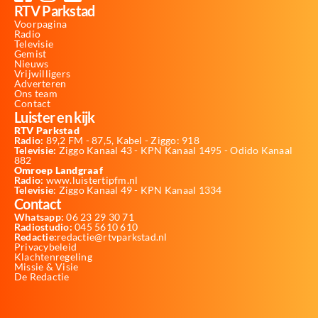
RTV Parkstad
Voorpagina
Radio
Televisie
Gemist
Nieuws
Vrijwilligers
Adverteren
Ons team
Contact
Luister en kijk
RTV Parkstad
Radio:
89,2 FM - 87,5, Kabel - Ziggo: 918
Televisie:
Ziggo Kanaal 43 - KPN Kanaal 1495 - Odido Kanaal
882
Omroep Landgraaf
Radio:
www.luistertipfm.nl
Televisie
: Ziggo Kanaal 49 - KPN Kanaal 1334
Contact
Whatsapp:
06 23 29 30 71
Radiostudio:
045 5610 610
Redactie:
redactie@rtvparkstad.nl
Privacybeleid
Klachtenregeling
Missie & Visie
De Redactie