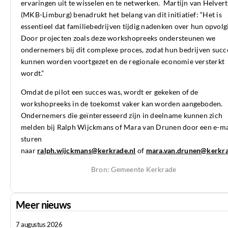
ervaringen uit te wisselen en te netwerken. Martijn van Helvert
(MKB-Limburg) benadrukt het belang van dit initiatief: “Het is
essentieel dat familiebedrijven tijdig nadenken over hun opvolg
Door projecten zoals deze workshopreeks ondersteunen we
ondernemers bij dit complexe proces, zodat hun bedrijven succ
kunnen worden voortgezet en de regionale economie versterkt
wordt.”
Omdat de pilot een succes was, wordt er gekeken of de
workshopreeks in de toekomst vaker kan worden aangeboden.
Ondernemers die geïnteresseerd zijn in deelname kunnen zich
melden bij Ralph Wijckmans of Mara van Drunen door een e-ma
sturen
naar
ralph.wijckmans@kerkrade.nl
of
mara.van.drunen@kerkra
Bron: Gemeente Kerkrade
Meer nieuws
7 augustus 2026