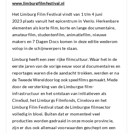
www.limburgfilmfestival.nl
Het Limburg Film Festival vindt van 1 t/m 4 juni
2023
plaats vanuit het epicentrum
in Venlo. Herkenbare
elementen als korte film, korte en lange documentaire,
amateurfilm, studentenfilm, animatiefilm, nieuwe
makers en 7 Dagen Docs komen in deze editie wederom
volop in de schijnwerpers te staan.
Limburg heeft een zeer rijke filmcultuur. Waar het in de
eerste jaren van de vorige eeuw vooral documentaires en
reportages waren die de aandacht trokken, werden er na
de Tweede Wereldoorlog ook speelfilms gemaakt. Mede
door de versterking van de Limburgse film-
infrastructuur en het ontstaan van initiatieven als
CineSud, het Limburgs Filmfonds, Cinelova en het
Limburg Film Festival staat de Limburgse filmsector
volledig in bloei. Buiten dat er momenteel veel
producties worden gedraaid in onze mooie provincie,
zijn er dus ook allemaal voorwaarden geschept om een