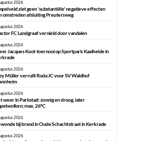
augustus 2026
mpelveld ziet geen 'substantiële' negatieve effecten
n omstreden afsluiting Preutersweg
augustus 2026
actor FC Landgraaf vernield door vandalen
augustus 2026
er Jacques Kool-toernooi op Sportpark Kaalheide in
rkrade
augustus 2026
ey Müller verruilt Roda JC voor SV Waldhof
nnheim
augustus 2026
t weer in Parkstad: zonnig en droog, later
apelwolken; max. 26°C
augustus 2026
wonde bij brand in Oude Schachtstraat in Kerkrade
augustus 2026