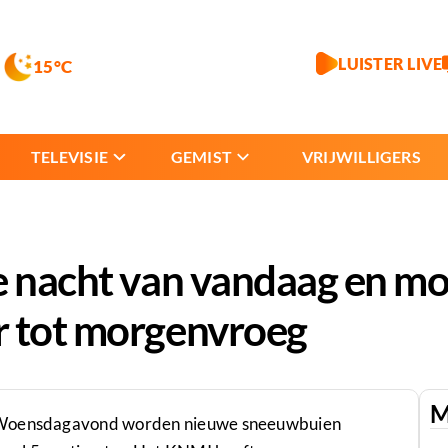
LUISTER LIVE
15°C
TELEVISIE
GEMIST
VRIJWILLIGERS
e nacht van vandaag en mo
r tot morgenvroeg
M
. Woensdagavond worden nieuwe sneeuwbuien