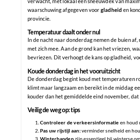
verwacht, met lokaal een sneeuwdek van maxim
waarschuwing afgegeven voor
gladheid
en kond
provincie.
Temperatuur daalt onder nul
In de nacht naar donderdag nemen de buien af, 
met zich mee. Aan de grond kan het vriezen, 
bevriezen. Dit verhoogt de kans op gladheid, v
Koude donderdag in het vooruitzicht
De donderdag begint koud met temperaturen ro
klimt maar langzaam en bereikt in de middag een
kouder dan het gemiddelde eind november, dat n
Veilig de weg op: tips
Controleer de verkeersinformatie
en houd r
Pas uw rijstijl aan:
verminder snelheid en hou
Winterbanden
zijn essentieel bij winterse 