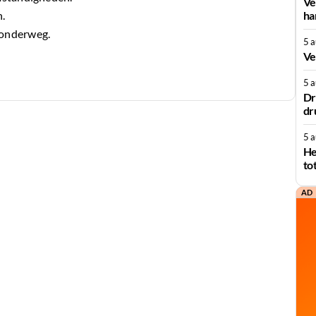
Ve
n.
ha
onderweg.
5 
Ve
5 
Dr
dr
5 
He
to
AD