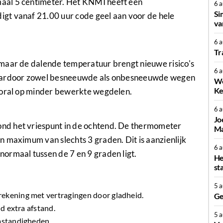
aal 5 centimeter. Het KNMI heeft een
6 
Si
igt vanaf 21.00 uur code geel aan voor de hele
va
6 
Tr
maar de dalende temperatuur brengt nieuwe risico's
6 
waardoor zowel besneeuwde als onbesneeuwde wegen
We
Ke
ooral op minder bewerkte wegdelen.
6 
Jo
nd het vriespunt in de ochtend. De thermometer
Ma
 maximum van slechts 3 graden. Dit is aanzienlijk
6 
ormaal tussen de 7 en 9 graden ligt.
He
st
5 
ekening met vertragingen door gladheid.
Ge
d extra afstand.
5 
omstandigheden.