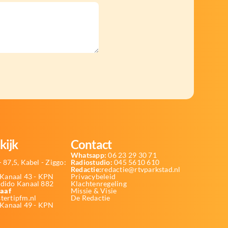
kijk
Contact
Whatsapp:
06 23 29 30 71
 87,5, Kabel - Ziggo:
Radiostudio:
045 5610 610
Redactie:
redactie@rtvparkstad.nl
Kanaal 43 - KPN
Privacybeleid
Odido Kanaal 882
Klachtenregeling
aaf
Missie & Visie
tertipfm.nl
De Redactie
 Kanaal 49 - KPN