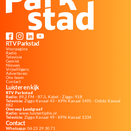
RTV Parkstad
Voorpagina
Radio
Televisie
Gemist
Nieuws
Vrijwilligers
Adverteren
Ons team
Contact
Luister en kijk
RTV Parkstad
Radio:
89,2 FM - 87,5, Kabel - Ziggo: 918
Televisie:
Ziggo Kanaal 43 - KPN Kanaal 1495 - Odido Kanaal
882
Omroep Landgraaf
Radio:
www.luistertipfm.nl
Televisie
: Ziggo Kanaal 49 - KPN Kanaal 1334
Contact
Whatsapp:
06 23 29 30 71