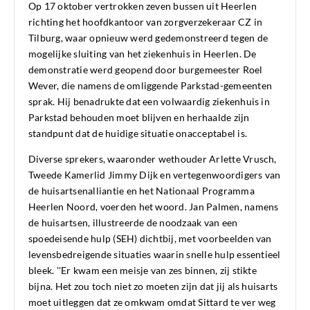
Op 17 oktober vertrokken zeven bussen uit Heerlen
richting het hoofdkantoor van zorgverzekeraar CZ in
Tilburg, waar opnieuw werd gedemonstreerd tegen de
mogelijke sluiting van het ziekenhuis in Heerlen. De
demonstratie werd geopend door burgemeester Roel
Wever, die namens de omliggende Parkstad-gemeenten
sprak. Hij benadrukte dat een volwaardig ziekenhuis in
Parkstad behouden moet blijven en herhaalde zijn
standpunt dat de huidige situatie onacceptabel is.
Diverse sprekers, waaronder wethouder Arlette Vrusch,
Tweede Kamerlid Jimmy Dijk en vertegenwoordigers van
de huisartsenalliantie en het Nationaal Programma
Heerlen Noord, voerden het woord. Jan Palmen, namens
de huisartsen, illustreerde de noodzaak van een
spoedeisende hulp (SEH) dichtbij, met voorbeelden van
levensbedreigende situaties waarin snelle hulp essentieel
bleek. ''Er kwam een meisje van zes binnen, zij stikte
bijna. Het zou toch niet zo moeten zijn dat jij als huisarts
moet uitleggen dat ze omkwam omdat Sittard te ver weg