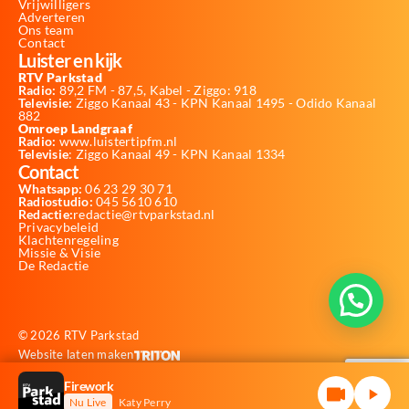
Vrijwilligers
Adverteren
Ons team
Contact
Luister en kijk
RTV Parkstad
Radio:
89,2 FM - 87,5, Kabel - Ziggo: 918
Televisie:
Ziggo Kanaal 43 - KPN Kanaal 1495 - Odido Kanaal
882
Omroep Landgraaf
Radio:
www.luistertipfm.nl
Televisie
: Ziggo Kanaal 49 - KPN Kanaal 1334
Contact
Whatsapp:
06 23 29 30 71
Radiostudio:
045 5610 610
Redactie:
redactie@rtvparkstad.nl
Privacybeleid
Klachtenregeling
Missie & Visie
De Redactie
© 2026 RTV Parkstad
Website laten maken
Firework
Nu Live
Katy Perry