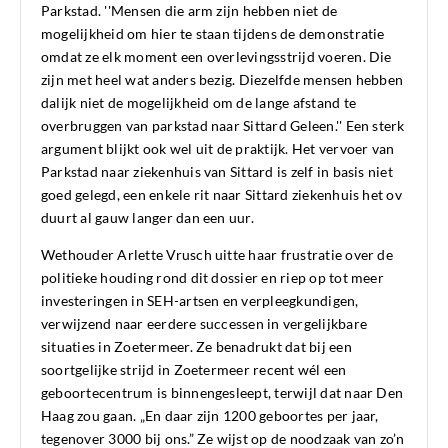
Parkstad. ''Mensen die arm zijn hebben niet de
mogelijkheid om hier te staan tijdens de demonstratie
omdat ze elk moment een overlevingsstrijd voeren. Die
zijn met heel wat anders bezig. Diezelfde mensen hebben
dalijk niet de mogelijkheid om de lange afstand te
overbruggen van parkstad naar Sittard Geleen.'' Een sterk
argument blijkt ook wel uit de praktijk. Het vervoer van
Parkstad naar ziekenhuis van Sittard is zelf in basis niet
goed gelegd, een enkele rit naar Sittard ziekenhuis het ov
duurt al gauw langer dan een uur.
Wethouder Arlette Vrusch uitte haar frustratie over de
politieke houding rond dit dossier en riep op tot meer
investeringen in SEH-artsen en verpleegkundigen,
verwijzend naar eerdere successen in vergelijkbare
situaties in Zoetermeer. Ze benadrukt dat bij een
soortgelijke strijd in Zoetermeer recent wél een
geboortecentrum is binnengesleept, terwijl dat naar Den
Haag zou gaan. „En daar zijn 1200 geboortes per jaar,
tegenover 3000 bij ons.” Ze wijst op de noodzaak van zo’n