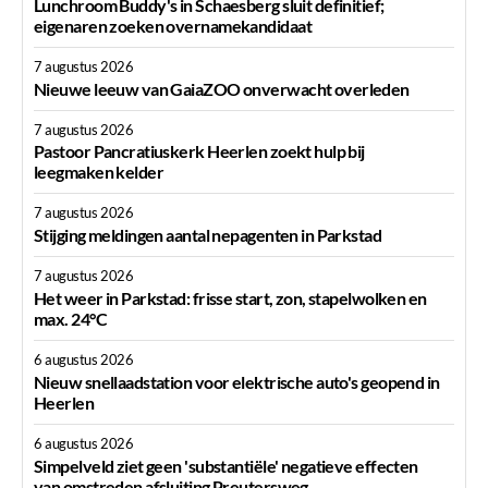
Lunchroom Buddy's in Schaesberg sluit definitief;
eigenaren zoeken overnamekandidaat
7 augustus 2026
Nieuwe leeuw van GaiaZOO onverwacht overleden
7 augustus 2026
Pastoor Pancratiuskerk Heerlen zoekt hulp bij
leegmaken kelder
7 augustus 2026
Stijging meldingen aantal nepagenten in Parkstad
7 augustus 2026
Het weer in Parkstad: frisse start, zon, stapelwolken en
max. 24°C
6 augustus 2026
Nieuw snellaadstation voor elektrische auto's geopend in
Heerlen
6 augustus 2026
Simpelveld ziet geen 'substantiële' negatieve effecten
van omstreden afsluiting Preutersweg