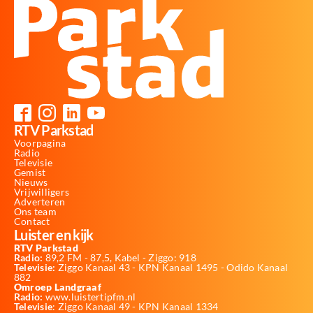
RTV Parkstad
Voorpagina
Radio
Televisie
Gemist
Nieuws
Vrijwilligers
Adverteren
Ons team
Contact
Luister en kijk
RTV Parkstad
Radio:
89,2 FM - 87,5, Kabel - Ziggo: 918
Televisie:
Ziggo Kanaal 43 - KPN Kanaal 1495 - Odido Kanaal
882
Omroep Landgraaf
Radio:
www.luistertipfm.nl
Televisie
: Ziggo Kanaal 49 - KPN Kanaal 1334