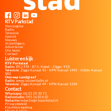
RTV Parkstad
Voorpagina
Radio
Televisie
Gemist
Nieuws
Vrijwilligers
Adverteren
Ons team
Contact
Luister en kijk
RTV Parkstad
Radio:
89,2 FM - 87,5, Kabel - Ziggo: 918
Televisie:
Ziggo Kanaal 43 - KPN Kanaal 1495 - Odido Kanaal
882
Omroep Landgraaf
Radio:
www.luistertipfm.nl
Televisie
: Ziggo Kanaal 49 - KPN Kanaal 1334
Contact
Whatsapp:
06 23 29 30 71
Radiostudio:
045 5610 610
Redactie:
redactie@rtvparkstad.nl
Privacybeleid
Klachtenregeling
Missie & Visie