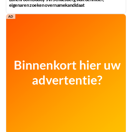
eigenaren zoeken overnamekandidaat
AD