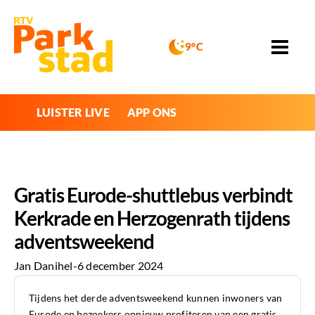
9°C
LUISTER LIVE
APP ONS
Gratis Eurode-shuttlebus verbindt
Kerkrade en Herzogenrath tijdens
adventsweekend
Jan Danihel
-
6 december 2024
Tijdens het derde adventsweekend kunnen inwoners van
Eurode en bezoekers opnieuw profiteren van een gratis