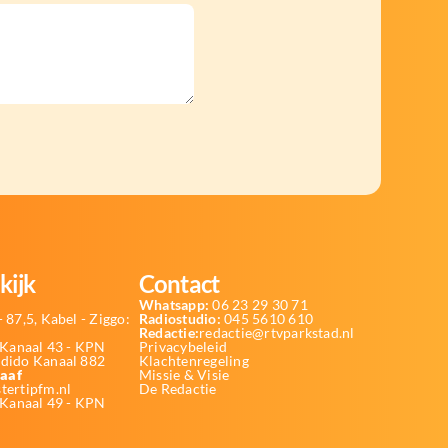
kijk
Contact
Whatsapp:
06 23 29 30 71
 87,5, Kabel - Ziggo:
Radiostudio:
045 5610 610
Redactie:
redactie@rtvparkstad.nl
Kanaal 43 - KPN
Privacybeleid
Odido Kanaal 882
Klachtenregeling
aaf
Missie & Visie
tertipfm.nl
De Redactie
 Kanaal 49 - KPN