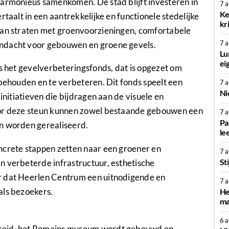
harmonieus samenkomen. De stad blijft investeren in
7 
Ke
rtaalt in een aantrekkelijke en functionele stedelijke
kr
van straten met groenvoorzieningen, comfortabele
7 
andacht voor gebouwen en groene gevels.
Lu
ei
is het gevelverbeteringsfonds, dat is opgezet om
 behouden en te verbeteren. Dit fonds speelt een
7 
Ni
initiatieven die bijdragen aan de visuele en
oor deze steun kunnen zowel bestaande gebouwen een
7 
Pa
en worden gerealiseerd.
le
ncrete stappen zetten naar een groener en
7 
St
n verbeterde infrastructuur, esthetische
r dat Heerlen Centrum een uitnodigende en
7 
als bezoekers.
He
ma
6 
breid, het Romeins museum wordt gebouwd en