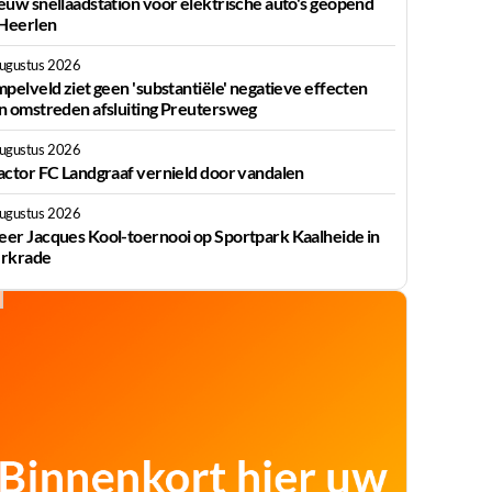
euw snellaadstation voor elektrische auto's geopend
 Heerlen
augustus 2026
mpelveld ziet geen 'substantiële' negatieve effecten
n omstreden afsluiting Preutersweg
augustus 2026
actor FC Landgraaf vernield door vandalen
augustus 2026
er Jacques Kool-toernooi op Sportpark Kaalheide in
rkrade