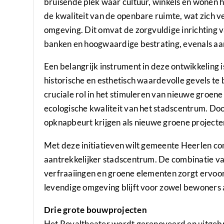
bruisende plek waar cultuur, winkels en wonen 
de kwaliteit van de openbare ruimte, wat zich ve
omgeving. Dit omvat de zorgvuldige inrichting 
banken en hoogwaardige bestrating, evenals a
Een belangrijk instrument in deze ontwikkeling 
historische en esthetisch waardevolle gevels te
cruciale rol in het stimuleren van nieuwe groene 
ecologische kwaliteit van het stadscentrum. D
opknapbeurt krijgen als nieuwe groene project
Met deze initiatieven wilt gemeente Heerlen co
aantrekkelijker stadscentrum. De combinatie va
verfraaiingen en groene elementen zorgt ervoo
levendige omgeving blijft voor zowel bewoners 
Drie grote bouwprojecten
Het Royaltheater wordt gerenoveerd en uitge