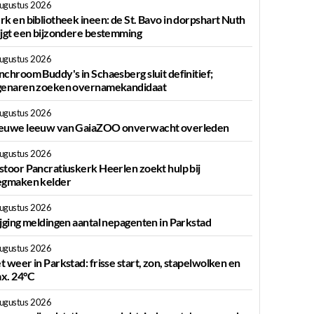
augustus 2026
rk en bibliotheek ineen: de St. Bavo in dorpshart Nuth
ijgt een bijzondere bestemming
augustus 2026
nchroom Buddy's in Schaesberg sluit definitief;
genaren zoeken overnamekandidaat
augustus 2026
euwe leeuw van GaiaZOO onverwacht overleden
augustus 2026
stoor Pancratiuskerk Heerlen zoekt hulp bij
egmaken kelder
augustus 2026
ijging meldingen aantal nepagenten in Parkstad
augustus 2026
t weer in Parkstad: frisse start, zon, stapelwolken en
x. 24°C
augustus 2026