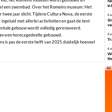
Ni
in
raat een zwembad. Over het Romeins museum: Het
 twee jaar dicht. Tijdens Cultura Nova, de eerste
6 
Si
ingeluid met allerlei activiteiten en gaat de tent
va
entale gebouw wordt volledig gerenoveerd.
6 
 en een horecagedeelte gebouwd.
Tr
s is pas de eerste helft van 2025 duidelijk hoeveel
6 
We
Ke
AD