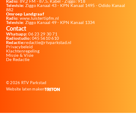
Radio:
89,2 FM - 87,5, Kabel - Ziggo: 918
Televisie:
Ziggo Kanaal 43 - KPN Kanaal 1495 - Odido Kanaal
882
Omroep Landgraaf
Radio:
www.luistertipfm.nl
Televisie
: Ziggo Kanaal 49 - KPN Kanaal 1334
Contact
Whatsapp:
06 23 29 30 71
Radiostudio:
045 5610 610
Redactie:
redactie@rtvparkstad.nl
Privacybeleid
Klachtenregeling
Missie & Visie
De Redactie
© 2026 RTV Parkstad
Website laten maken