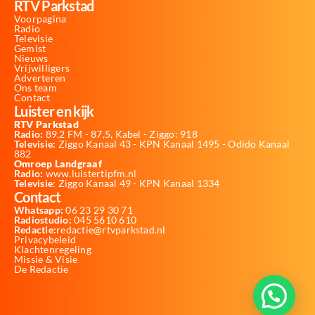
RTV Parkstad
Voorpagina
Radio
Televisie
Gemist
Nieuws
Vrijwilligers
Adverteren
Ons team
Contact
Luister en kijk
RTV Parkstad
Radio:
89,2 FM - 87,5, Kabel - Ziggo: 918
Televisie:
Ziggo Kanaal 43 - KPN Kanaal 1495 - Odido Kanaal
882
Omroep Landgraaf
Radio:
www.luistertipfm.nl
Televisie
: Ziggo Kanaal 49 - KPN Kanaal 1334
Contact
Whatsapp:
06 23 29 30 71
Radiostudio:
045 5610 610
Redactie:
redactie@rtvparkstad.nl
Privacybeleid
Klachtenregeling
Missie & Visie
De Redactie