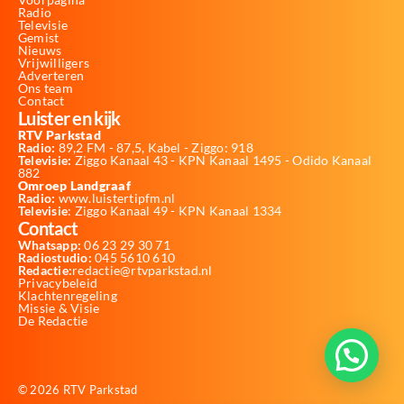
Radio
Televisie
Gemist
Nieuws
Vrijwilligers
Adverteren
Ons team
Contact
Luister en kijk
RTV Parkstad
Radio:
89,2 FM - 87,5, Kabel - Ziggo: 918
Televisie:
Ziggo Kanaal 43 - KPN Kanaal 1495 - Odido Kanaal
882
Omroep Landgraaf
Radio:
www.luistertipfm.nl
Televisie
: Ziggo Kanaal 49 - KPN Kanaal 1334
Contact
Whatsapp:
06 23 29 30 71
Radiostudio:
045 5610 610
Redactie:
redactie@rtvparkstad.nl
Privacybeleid
Klachtenregeling
Missie & Visie
De Redactie
© 2026 RTV Parkstad