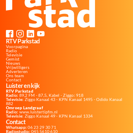
RTV Parkstad
Voorpagina
Radio
Televisie
Gemist
Nieuws
Vrijwilligers
Adverteren
Ons team
Contact
Luister en kijk
RTV Parkstad
Radio:
89,2 FM - 87,5, Kabel - Ziggo: 918
Televisie:
Ziggo Kanaal 43 - KPN Kanaal 1495 - Odido Kanaal
882
Omroep Landgraaf
Radio:
www.luistertipfm.nl
Televisie
: Ziggo Kanaal 49 - KPN Kanaal 1334
Contact
Whatsapp:
06 23 29 30 71
Radiostudio:
045 5610 610