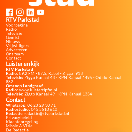
RTV Parkstad
Voorpagina
Radio
Televisie
Gemist
Nieuws
Vrijwilligers
Adverteren
Ons team
Contact
Luister en kijk
RTV Parkstad
Radio:
89,2 FM - 87,5, Kabel - Ziggo: 918
Televisie:
Ziggo Kanaal 43 - KPN Kanaal 1495 - Odido Kanaal
882
Omroep Landgraaf
Radio:
www.luistertipfm.nl
Televisie
: Ziggo Kanaal 49 - KPN Kanaal 1334
Contact
Whatsapp:
06 23 29 30 71
Radiostudio:
045 5610 610
Redactie:
redactie@rtvparkstad.nl
Privacybeleid
Klachtenregeling
Missie & Visie
De Redactie