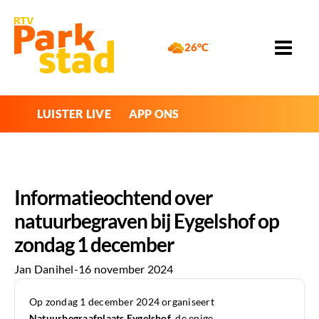
26°C
LUISTER LIVE
APP ONS
Informatieochtend over
natuurbegraven bij Eygelshof op
zondag 1 december
Jan Danihel
-
16 november 2024
Op zondag 1 december 2024 organiseert
Natuurbegraafplaats Eygelshof
, de enige