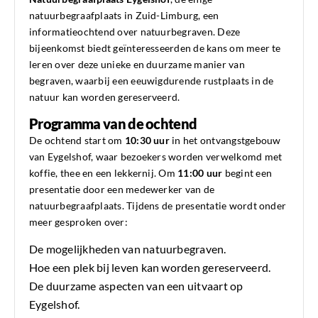
natuurbegraafplaats in Zuid-Limburg, een
informatieochtend over natuurbegraven. Deze
bijeenkomst biedt geïnteresseerden de kans om meer te
leren over deze unieke en duurzame manier van
begraven, waarbij een eeuwigdurende rustplaats in de
natuur kan worden gereserveerd.
Programma van de ochtend
De ochtend start om
10:30 uur
in het ontvangstgebouw
van Eygelshof, waar bezoekers worden verwelkomd met
koffie, thee en een lekkernij. Om
11:00 uur
begint een
presentatie door een medewerker van de
natuurbegraafplaats. Tijdens de presentatie wordt onder
meer gesproken over:
De mogelijkheden van natuurbegraven.
Hoe een plek bij leven kan worden gereserveerd.
De duurzame aspecten van een uitvaart op
Eygelshof.