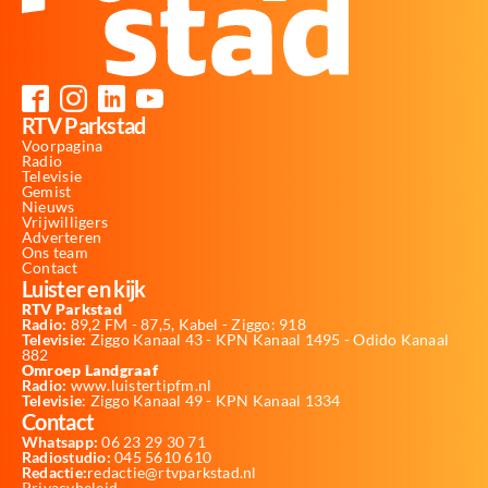
RTV Parkstad
Voorpagina
Radio
Televisie
Gemist
Nieuws
Vrijwilligers
Adverteren
Ons team
Contact
Luister en kijk
RTV Parkstad
Radio:
89,2 FM - 87,5, Kabel - Ziggo: 918
Televisie:
Ziggo Kanaal 43 - KPN Kanaal 1495 - Odido Kanaal
882
Omroep Landgraaf
Radio:
www.luistertipfm.nl
Televisie
: Ziggo Kanaal 49 - KPN Kanaal 1334
Contact
Whatsapp:
06 23 29 30 71
Radiostudio:
045 5610 610
Redactie:
redactie@rtvparkstad.nl
Privacybeleid