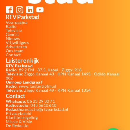
RTV Parkstad
Voorpagina
Radio
Televisie
Gemist
Nieuws
Vrijwilligers
Adverteren
Ons team
Contact
Luister en kijk
RTV Parkstad
Radio:
89,2 FM - 87,5, Kabel - Ziggo: 918
Televisie:
Ziggo Kanaal 43 - KPN Kanaal 1495 - Odido Kanaal
882
Omroep Landgraaf
Radio:
www.luistertipfm.nl
Televisie
: Ziggo Kanaal 49 - KPN Kanaal 1334
Contact
Whatsapp:
06 23 29 30 71
Radiostudio:
045 5610 610
Redactie:
redactie@rtvparkstad.nl
Privacybeleid
Klachtenregeling
Missie & Visie
De Redactie