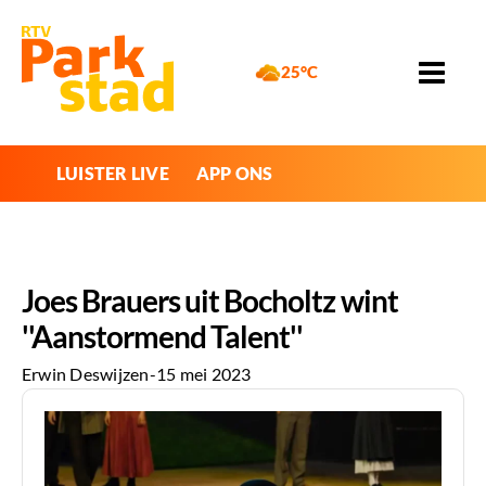
25°C
LUISTER LIVE
APP ONS
Joes Brauers uit Bocholtz wint
''Aanstormend Talent''
Erwin Deswijzen
-
15 mei 2023