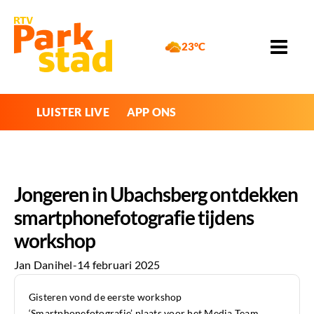
23°C
LUISTER LIVE
APP ONS
Jongeren in Ubachsberg ontdekken
smartphonefotografie tijdens
workshop
Jan Danihel
-
14 februari 2025
Gisteren vond de eerste workshop
‘Smartphonefotografie’ plaats voor het Media Team