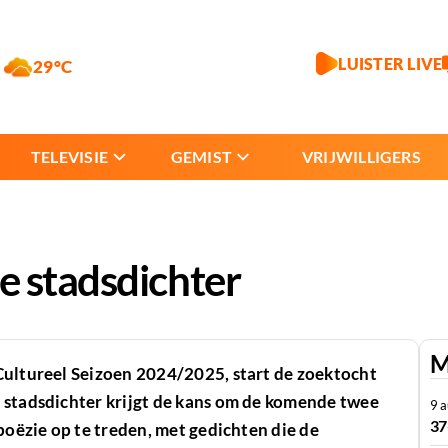
LUISTER LIVE
29°C
TELEVISIE
GEMIST
VRIJWILLIGERS
e stadsdichter
M
Cultureel Seizoen 2024/2025, start de zoektocht
 stadsdichter krijgt de kans om de komende twee
9 
37
poëzie op te treden, met gedichten die de