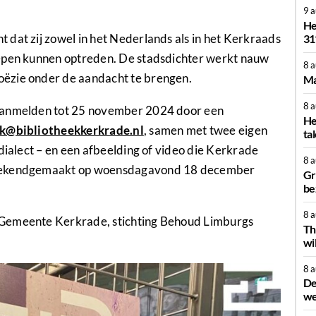
9 
He
dat zij zowel in het Nederlands als in het Kerkraads
31
oepen kunnen optreden. De stadsdichter werkt nauw
8 
ëzie onder de aandacht te brengen.
Ma
8 
 aanmelden tot 25 november 2024 door een
He
k@bibliotheekkerkrade.nl
, samen met twee eigen
ta
dialect – en een afbeelding of video die Kerkrade
8 
t bekendgemaakt op woensdagavond 18 december
Gr
be
8 
 Gemeente Kerkrade, stichting Behoud Limburgs
Th
wi
8 
De
we