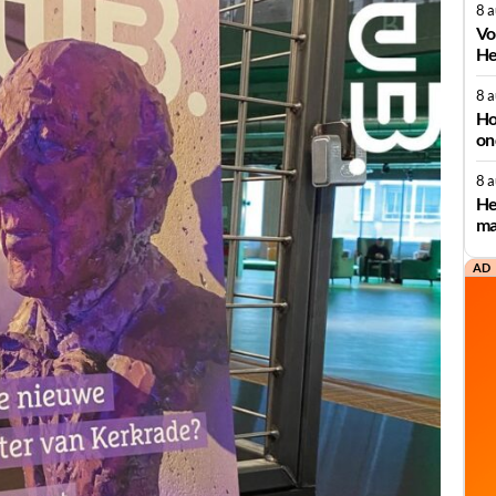
8 
Vo
He
8 
Ho
on
8 
He
ma
AD