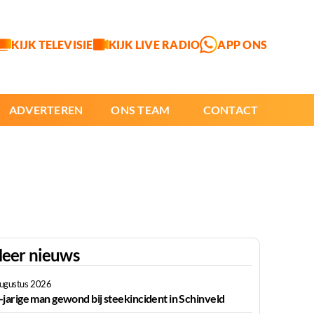
KIJK TELEVISIE
KIJK LIVE RADIO
APP ONS
ADVERTEREN
ONS TEAM
CONTACT
eer nieuws
augustus 2026
-jarige man gewond bij steekincident in Schinveld