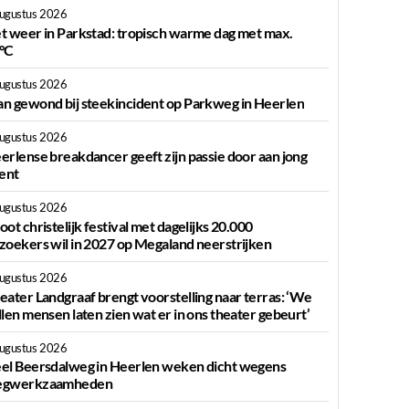
augustus 2026
t weer in Parkstad: tropisch warme dag met max.
°C
augustus 2026
n gewond bij steekincident op Parkweg in Heerlen
augustus 2026
erlense breakdancer geeft zijn passie door aan jong
lent
augustus 2026
oot christelijk festival met dagelijks 20.000
zoekers wil in 2027 op Megaland neerstrijken
augustus 2026
eater Landgraaf brengt voorstelling naar terras: ‘We
llen mensen laten zien wat er in ons theater gebeurt’
augustus 2026
el Beersdalweg in Heerlen weken dicht wegens
gwerkzaamheden