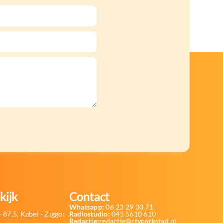
kijk
Contact
Whatsapp:
06 23 29 30 71
 87,5, Kabel - Ziggo:
Radiostudio:
045 5610 610
Redactie:
redactie@rtvparkstad.nl