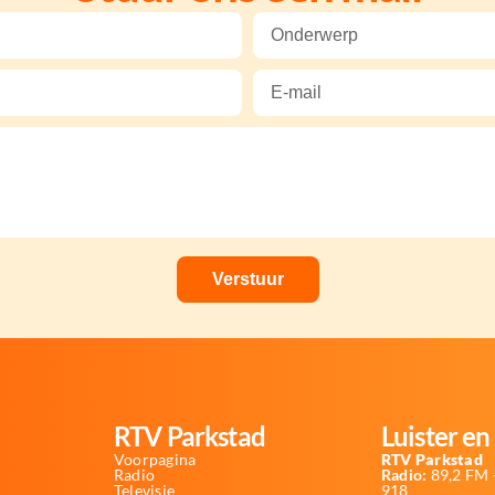
RTV Parkstad
Luister en 
Voorpagina
RTV Parkstad
Radio
Radio:
89,2 FM -
Televisie
918