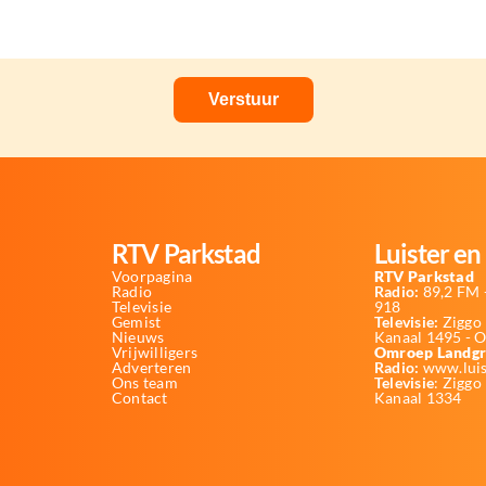
RTV Parkstad
Luister en 
Voorpagina
RTV Parkstad
Radio
Radio:
89,2 FM -
Televisie
918
Gemist
Televisie:
Ziggo 
Nieuws
Kanaal 1495 - 
Vrijwilligers
Omroep Landgr
Adverteren
Radio:
www.luis
Ons team
Televisie
: Ziggo
Contact
Kanaal 1334