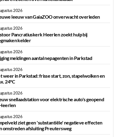
augustus 2026
euwe leeuw van GaiaZOO onverwacht overleden
augustus 2026
stoor Pancratiuskerk Heerlen zoekt hulp bij
egmaken kelder
augustus 2026
ijging meldingen aantal nepagenten in Parkstad
augustus 2026
t weer in Parkstad: frisse start, zon, stapelwolken en
x. 24°C
augustus 2026
euw snellaadstation voor elektrische auto's geopend
 Heerlen
augustus 2026
mpelveld ziet geen 'substantiële' negatieve effecten
n omstreden afsluiting Preutersweg