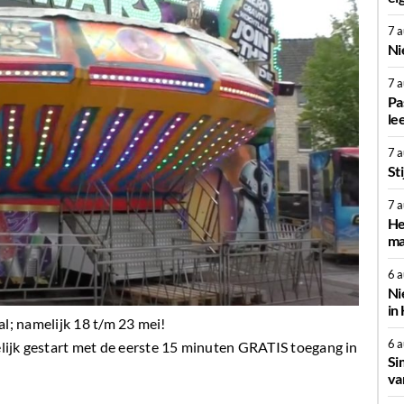
7 
Ni
7 
Pa
le
7 
St
7 
He
ma
6 
Ni
in
al; namelijk 18 t/m 23 mei!
6 
ijk gestart met de eerste 15 minuten GRATIS toegang in
Si
va