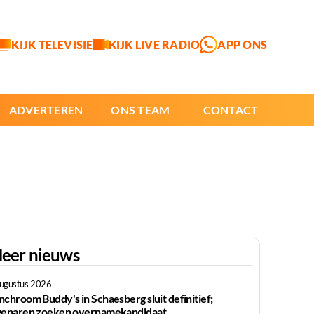
KIJK TELEVISIE
KIJK LIVE RADIO
APP ONS
ADVERTEREN
ONS TEAM
CONTACT
eer nieuws
augustus 2026
nchroom Buddy's in Schaesberg sluit definitief;
genaren zoeken overnamekandidaat