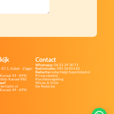
kijk
Contact
Whatsapp:
06 23 29 30 71
 87,5, Kabel - Ziggo:
Radiostudio:
045 5610 610
Redactie:
redactie@rtvparkstad.nl
Kanaal 43 - KPN
Privacybeleid
Odido Kanaal 882
Klachtenregeling
aaf
Missie & Visie
tertipfm.nl
De Redactie
 Kanaal 49 - KPN