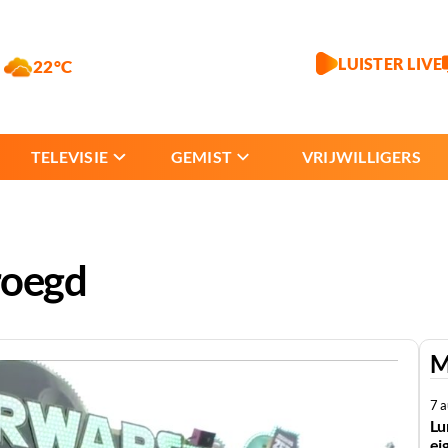
LUISTER LIVE
22°C
TELEVISIE
GEMIST
VRIJWILLIGERS
roegd
M
7 
Lu
ei