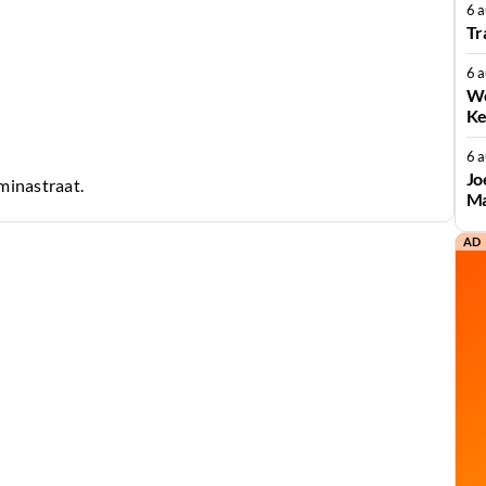
6 
Tr
6 
We
Ke
6 
Jo
lminastraat.
Ma
AD