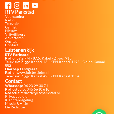
RTV Parkstad
Voorpagina
Radio
Televisie
Gemist
Nieuws
Vrijwilligers
Adverteren
Ons team
Contact
Luister en kijk
RTV Parkstad
Radio:
89,2 FM - 87,5, Kabel - Ziggo: 918
Televisie:
Ziggo Kanaal 43 - KPN Kanaal 1495 - Odido Kanaal
882
Omroep Landgraaf
Radio:
www.luistertipfm.nl
Televisie
: Ziggo Kanaal 49 - KPN Kanaal 1334
Contact
Whatsapp:
06 23 29 30 71
Radiostudio:
045 5610 610
Redactie:
redactie@rtvparkstad.nl
Privacybeleid
Klachtenregeling
Missie & Visie
De Redactie