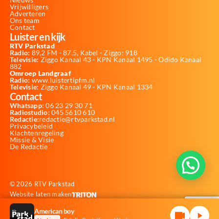
Vrijwilligers
Adverteren
Ons team
Contact
Luister en kijk
RTV Parkstad
Radio:
89,2 FM - 87,5, Kabel - Ziggo: 918
Televisie:
Ziggo Kanaal 43 - KPN Kanaal 1495 - Odido Kanaal
882
Omroep Landgraaf
Radio:
www.luistertipfm.nl
Televisie
: Ziggo Kanaal 49 - KPN Kanaal 1334
Contact
Whatsapp:
06 23 29 30 71
Radiostudio:
045 5610 610
Redactie:
redactie@rtvparkstad.nl
Privacybeleid
Klachtenregeling
Missie & Visie
De Redactie
© 2026 RTV Parkstad
Website laten maken
American boy