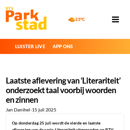
23°C
LUISTER LIVE
APP ONS
Laatste aflevering van ‘Literariteit’
onderzoekt taal voorbij woorden
en zinnen
Jan Danihel
-
15 juli 2025
Op donderdag 25 juli wordt de vierde en laatste
aflevering van de serie
Literariteit
uitgezonden op RTV