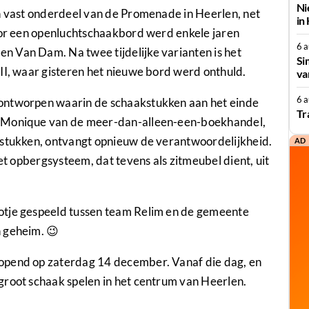
Ni
en vast onderdeel van de Promenade in Heerlen, net
in
voor een openluchtschaakbord werd enkele jaren
6 
 Van Dam. Na twee tijdelijke varianten is het
Si
II, waar gisteren het nieuwe bord werd onthuld.
va
6 
ontworpen waarin de schaakstukken aan het einde
Tr
. Monique van de meer-dan-alleen-een-boekhandel,
 stukken, ontvangt opnieuw de verantwoordelijkheid.
AD
het opbergsysteem, dat tevens als zitmeubel dient, uit
otje gespeeld tussen team Relim en de gemeente
 geheim. 😉
opend op zaterdag 14 december. Vanaf die dag, en
groot schaak spelen in het centrum van Heerlen.