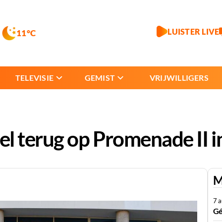
LUISTER LIVE
11°C
TELEVISIE
GEMIST
VRIJWILLIGERS
l terug op Promenade II i
M
7 
Gé