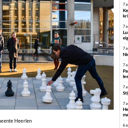
7 
Ke
kr
7 
Lu
ei
7 
Ni
7 
Pa
le
7 
St
7 
He
ma
eente Heerlen
6 