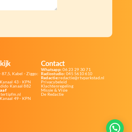
kijk
Contact
Whatsapp:
06 23 29 30 71
 87,5, Kabel - Ziggo:
Radiostudio:
045 5610 610
Redactie:
redactie@rtvparkstad.nl
Kanaal 43 - KPN
Privacybeleid
Odido Kanaal 882
Klachtenregeling
aaf
Missie & Visie
tertipfm.nl
De Redactie
 Kanaal 49 - KPN