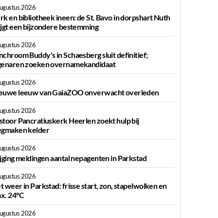
augustus 2026
rk en bibliotheek ineen: de St. Bavo in dorpshart Nuth
ijgt een bijzondere bestemming
augustus 2026
nchroom Buddy's in Schaesberg sluit definitief;
genaren zoeken overnamekandidaat
augustus 2026
euwe leeuw van GaiaZOO onverwacht overleden
augustus 2026
stoor Pancratiuskerk Heerlen zoekt hulp bij
egmaken kelder
augustus 2026
ijging meldingen aantal nepagenten in Parkstad
augustus 2026
t weer in Parkstad: frisse start, zon, stapelwolken en
x. 24°C
augustus 2026