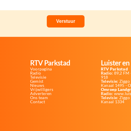
RTV Parkstad
Luister en 
Voorpagina
RTV Parkstad
Radio
Radio:
89,2 FM -
Televisie
918
Gemist
Televisie:
Ziggo 
Nieuws
Kanaal 1495 - 
Vrijwilligers
Omroep Landgr
Adverteren
Radio:
www.luis
Ons team
Televisie
: Ziggo
Contact
Kanaal 1334