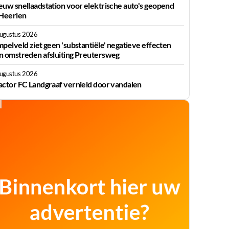
euw snellaadstation voor elektrische auto's geopend
 Heerlen
augustus 2026
mpelveld ziet geen 'substantiële' negatieve effecten
n omstreden afsluiting Preutersweg
augustus 2026
actor FC Landgraaf vernield door vandalen