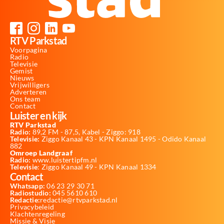
RTV Parkstad
Voorpagina
Radio
Televisie
Gemist
Nieuws
Vrijwilligers
Adverteren
Ons team
Contact
Luister en kijk
RTV Parkstad
Radio:
89,2 FM - 87,5, Kabel - Ziggo: 918
Televisie:
Ziggo Kanaal 43 - KPN Kanaal 1495 - Odido Kanaal
882
Omroep Landgraaf
Radio:
www.luistertipfm.nl
Televisie
: Ziggo Kanaal 49 - KPN Kanaal 1334
Contact
Whatsapp:
06 23 29 30 71
Radiostudio:
045 5610 610
Redactie:
redactie@rtvparkstad.nl
Privacybeleid
Klachtenregeling
Missie & Visie