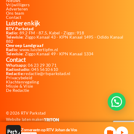
Nieuws
Vrijwilligers
Adverteren
Ons team
Contact
Luister en kijk
RTV Parkstad
Radio:
89,2 FM - 87,5, Kabel - Ziggo: 918
Televisie:
Ziggo Kanaal 43 - KPN Kanaal 1495 - Odido Kanaal
882
Omroep Landgraaf
Radio:
www.luistertipfm.nl
Televisie
: Ziggo Kanaal 49 - KPN Kanaal 1334
Contact
Whatsapp:
06 23 29 30 71
Radiostudio:
045 5610 610
Redactie:
redactie@rtvparkstad.nl
Privacybeleid
Klachtenregeling
Missie & Visie
De Redactie
© 2026 RTV Parkstad
Website laten maken
Zomereetn op RTV Johan de Vos