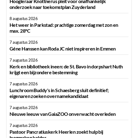
Hoogleraar Knottnerus pleit voor onafhankelijk
onderzoek naar toekomstplan Zuyderland
8 augustus 2026
Het weer in Parkstad: prachtige zomerdag met zon en
max. 28°C
7 augustus 2026
Géne Hanssen kan Roda JC niet inspireren in Emmen
7 augustus 2026
Kerk en bibliotheek ineen: de St. Bavo in dorpshart Nuth
krijgt een bijzondere bestemming
7 augustus 2026
Lunchroom Buddy's in Schaesberg sluit definitief;
eigenaren zoeken overnamekandidaat
7 augustus 2026
Nieuwe leeuw van GaiaZOO onverwacht overleden
7 augustus 2026
Pastoor Pancratiuskerk Heerlen zoekt hulp bij
leegmaken kelder