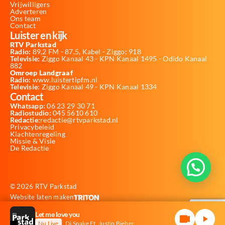
Vrijwilligers
Adverteren
Ons team
Contact
Luister en kijk
RTV Parkstad
Radio:
89,2 FM - 87,5, Kabel - Ziggo: 918
Televisie:
Ziggo Kanaal 43 - KPN Kanaal 1495 - Odido Kanaal
882
Omroep Landgraaf
Radio:
www.luistertipfm.nl
Televisie
: Ziggo Kanaal 49 - KPN Kanaal 1334
Contact
Whatsapp:
06 23 29 30 71
Radiostudio:
045 5610 610
Redactie:
redactie@rtvparkstad.nl
Privacybeleid
Klachtenregeling
Missie & Visie
De Redactie
© 2026 RTV Parkstad
Website laten maken
Let me love you
Nu Live
Dj Snake Ft. Justin Bieber