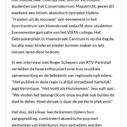
studenten aan het Conservatorium Maastricht, geven dit
weekend een intiem akoestisch optreden tijdens
''Handen uit de mouwen'' een evenement in het
buurtcentrum van Hoensbroek bedacht door studenten
Evenementorganisatie van het
VISTA college. Het
Gebrookerplein in Hoensbroek Centrum is op die dag de
locatie waar kinderen plezier kunnen maken en iets
nieuws leren door te doen.
In een interview met Roger Schepers van RTV Parkstad
vertelden de twee enthousiast over hun muzikale
samenwerking en de betekenis van regionale optredens.
"Het publiek in deze regio is altijd ontzettend hartelijk,"
zegt Veronique. "Het voelt als thuiskomen." Jess vult aan:
"We vinden het belangrijk om onze muziek ook buiten de
stad te delen. Hoensbroek is daar de perfecte plek voor."
Het duo, dat elkaar leerde kennen tijdens hun
zangopleiding, combineert akoestische pop met
elementen van kleinkunst. Hun optredens worden