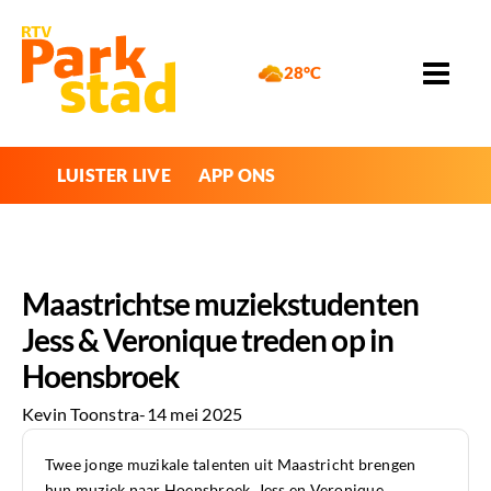
28°C
LUISTER LIVE
APP ONS
Maastrichtse muziekstudenten
Jess & Veronique treden op in
Hoensbroek
Kevin Toonstra
-
14 mei 2025
Twee jonge muzikale talenten uit Maastricht brengen
hun muziek naar Hoensbroek. Jess en Veronique,