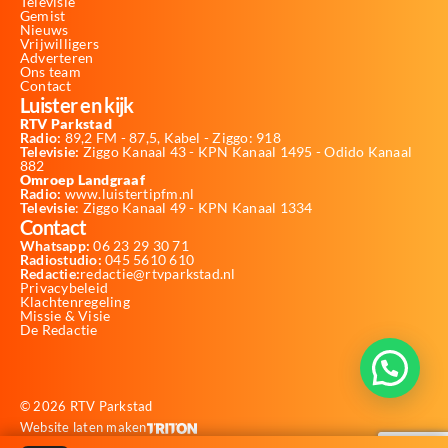
Televisie
Gemist
Nieuws
Vrijwilligers
Adverteren
Ons team
Contact
Luister en kijk
RTV Parkstad
Radio:
89,2 FM - 87,5, Kabel - Ziggo: 918
Televisie:
Ziggo Kanaal 43 - KPN Kanaal 1495 - Odido Kanaal
882
Omroep Landgraaf
Radio:
www.luistertipfm.nl
Televisie
: Ziggo Kanaal 49 - KPN Kanaal 1334
Contact
Whatsapp:
06 23 29 30 71
Radiostudio:
045 5610 610
Redactie:
redactie@rtvparkstad.nl
Privacybeleid
Klachtenregeling
Missie & Visie
De Redactie
© 2026 RTV Parkstad
Website laten maken