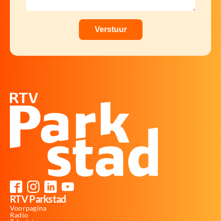
RTV Parkstad
Voorpagina
Radio