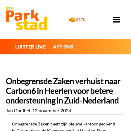
21°C
LUISTER LIVE
APP ONS
Onbegrensde Zaken verhuist naar
Carbon6 in Heerlen voor betere
ondersteuning in Zuid-Nederland
Jan Danihel
-
13 november 2024
Onbegrensde Zaken heeft zijn nieuwe kantoor geopend
in Carbon6 aan de Kloosterweg 1 in Heerlen. Deze