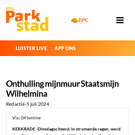
23°C
LUISTER LIVE
APP ONS
Onthulling mijnmuur Staatsmijn
Wilhelmina
Redactie
-
5 juli 2024
Via: 045online
KERKRADE -Dinsdagochtend, in stromende regen, werd